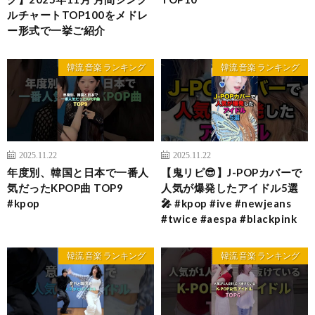
ルチャートTOP100をメドレ
ー形式で一挙ご紹介
韓流 音楽 ランキング
韓流 音楽 ランキング
2025.11.22
2025.11.22
年度別、韓国と日本で一番人
【鬼リピ😎】J-POPカバーで
気だったKPOP曲 TOP9
人気が爆発したアイドル5選
#kpop
🎤 #kpop #ive #newjeans
#twice #aespa #blackpink
韓流 音楽 ランキング
韓流 音楽 ランキング