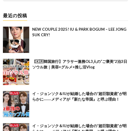
最近の投稿
NEW COUPLE 2025! IU & PARK BOGUM – LEE JONG
SUK CRY!
【🇰🇷韓国旅行】アラサー激務OL3人の“ご褒美”2泊3日
ソウル旅｜美容×グルメ×推し活Vlog
イ・ジョンソク＆IUが結婚した場合の“超巨額資産”が明
らかに――メディアが『新たな帝国』と呼ぶ理由！
イ・ジョンソク＆IUが結婚した場合の“超巨額資産”が明