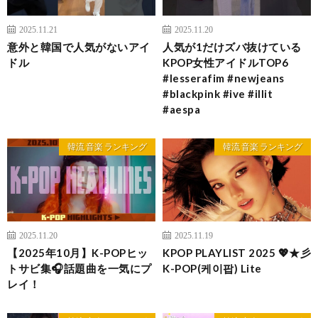
2025.11.21
2025.11.20
意外と韓国で人気がないアイ
人気が1だけズバ抜けている
ドル
KPOP女性アイドルTOP6
#lesserafim #newjeans
#blackpink #ive #illit
#aespa
韓流 音楽 ランキング
韓流 音楽 ランキング
2025.11.20
2025.11.19
【2025年10月】K-POPヒッ
KPOP PLAYLIST 2025 💖★彡
トサビ集🎧話題曲を一気にプ
K-POP(케이팝) Lite
レイ！