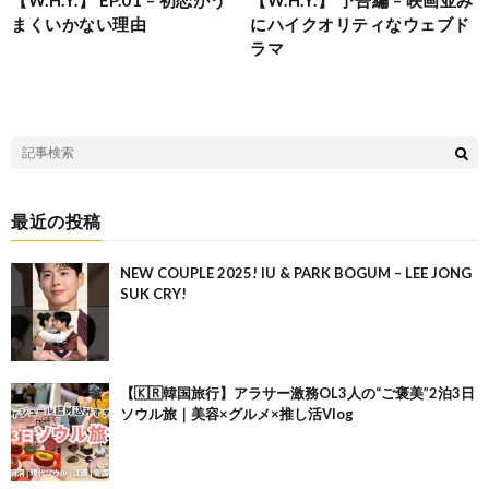
まくいかない理由
にハイクオリティなウェブド
ラマ
最近の投稿
NEW COUPLE 2025! IU & PARK BOGUM – LEE JONG
SUK CRY!
【🇰🇷韓国旅行】アラサー激務OL3人の“ご褒美”2泊3日
ソウル旅｜美容×グルメ×推し活Vlog