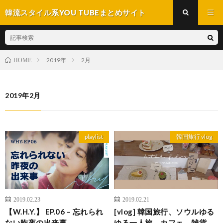
韓流スタイル系YOU TUBEまとめサイト
2019年
2月
HOME
2019年2月
playlist
韓国旅行 vlog
2019.02.23
2019.02.21
【W.H.Y.】 EP.06 – 忘れられ
[vlog] 韓国旅行、ソウルゆる
ない昨夜の出来事
ゆる一人旅、カフェ、雑貨