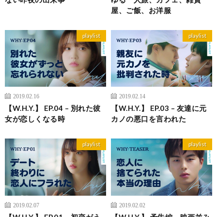
屋、ご飯、お洋服
playlist
playlist
2019.02.16
2019.02.14
【W.H.Y.】 EP.04 – 別れた彼
【W.H.Y.】 EP.03 – 友達に元
女が恋しくなる時
カノの悪口を言われた
playlist
playlist
2019.02.07
2019.02.02
【W.H.Y.】 EP.01 – 初恋がう
【W.H.Y.】 予告編 – 映画並み