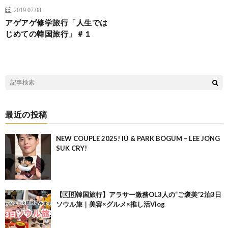
2019.07.08
アゲアゲ修学旅行「人生では
じめての韓国旅行」＃１
最近の投稿
NEW COUPLE 2025! IU & PARK BOGUM – LEE JONG
SUK CRY!
【🇰🇷韓国旅行】アラサー激務OL3人の“ご褒美”2泊3日
ソウル旅｜美容×グルメ×推し活Vlog