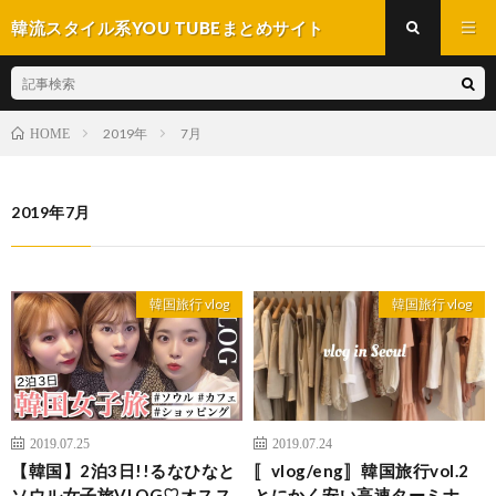
韓流スタイル系YOU TUBEまとめサイト
2019年
7月
HOME
2019年7月
韓国旅行 vlog
韓国旅行 vlog
2019.07.25
2019.07.24
【韓国】2泊3日!!るなひなと
〚vlog/eng〛韓国旅行vol.2
ソウル女子旅VLOG♡オスス
とにかく安い高速ターミナ