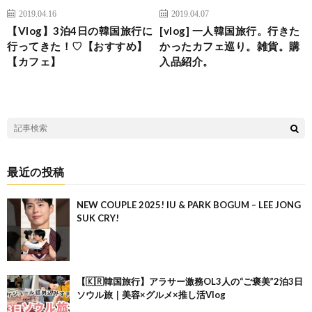
2019.04.16
2019.04.07
【Vlog】3泊4日の韓国旅行に
[vlog] 一人韓国旅行。行きた
行ってきた！♡【おすすめ】
かったカフェ巡り。雑貨。購
【カフェ】
入品紹介。
最近の投稿
NEW COUPLE 2025! IU & PARK BOGUM – LEE JONG
SUK CRY!
【🇰🇷韓国旅行】アラサー激務OL3人の“ご褒美”2泊3日
ソウル旅｜美容×グルメ×推し活Vlog