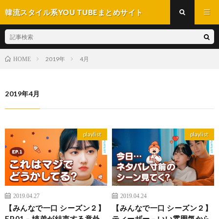
韓流スタイル系YOU TUBEまとめサイト
2019年
4月
HOME
2019年4月
playlist
playlist
2019.04.27
2019.04.24
【みんなで一口 シーズン２】
【みんなで一口 シーズン２】
EP.01 – 姉弟が結束する意外
ティーザー – いい雰囲気から