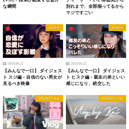
な瞬間
別れまで、全部揃ってるから
マジですごい
playlist
playlist
2019.04.22
2019.04.22
【みんなで一口】 ダイジェス
【みんなで一口】 ダイジェス
ト スジ編 – 自信のない男女が
ト ヒスク編 – 親友の弟といい
見るべき映像
感じになり、絶交した
韓国旅行 vlog
韓国旅行 vlog