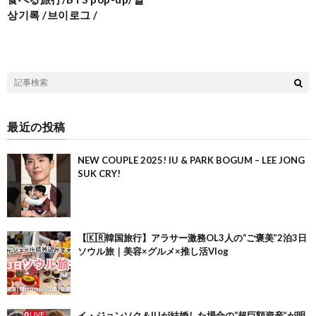
상기록 /브이로그 /
最近の投稿
NEW COUPLE 2025! IU & PARK BOGUM – LEE JONG
SUK CRY!
【🇰🇷韓国旅行】アラサー激務OL3人の“ご褒美”2泊3日
ソウル旅｜美容×グルメ×推し活Vlog
イ・ジョンソク＆IUが結婚した場合の“超巨額資産”が明