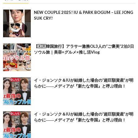
NEW COUPLE 2025! IU & PARK BOGUM – LEE JONG
SUK CRY!
【🇰🇷韓国旅行】アラサー激務OL3人の“ご褒美”2泊3日
ソウル旅｜美容×グルメ×推し活Vlog
イ・ジョンソク＆IUが結婚した場合の“超巨額資産”が明
らかに――メディアが『新たな帝国』と呼ぶ理由！
イ・ジョンソク＆IUが結婚した場合の“超巨額資産”が明
らかに――メディアが『新たな帝国』と呼ぶ理由！