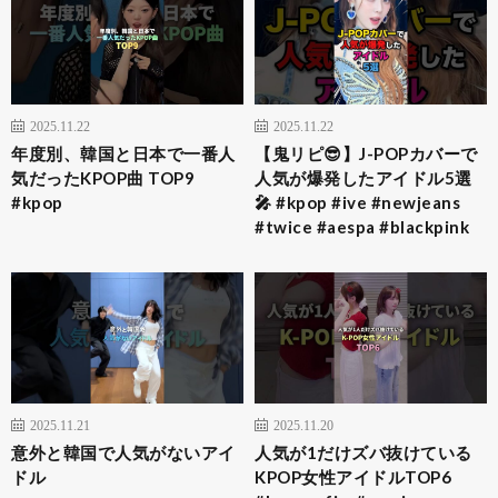
2025.11.22
2025.11.22
年度別、韓国と日本で一番人
【鬼リピ😎】J-POPカバーで
気だったKPOP曲 TOP9
人気が爆発したアイドル5選
#kpop
🎤 #kpop #ive #newjeans
#twice #aespa #blackpink
2025.11.21
2025.11.20
意外と韓国で人気がないアイ
人気が1だけズバ抜けている
ドル
KPOP女性アイドルTOP6