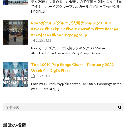
男女50曲ずつ集めました🎧長いので作業用,BGMにおすすめ
です！！ ボーイズグループver. ガールズグループver. 韓国
KPOP[…]
kpopガールズグループ人気ランキングTOP7
#twice #blackpink #ive #leserafim #itzy #aespa
#newjeans #kpop #kpopgroup
2025.08.11
kpopガールズグループ人気ランキングTOP7 #twice
#blackpink #ive #leserafim #itzy #aespa #new[…]
Top 100 K-Pop Songs Chart – February 2022
Week 4 – Digi’s Picks
2022.03.05
Each week I rank my picks for the Top 100 K-Pop songs of the
week. Here are[…]
最近の投稿