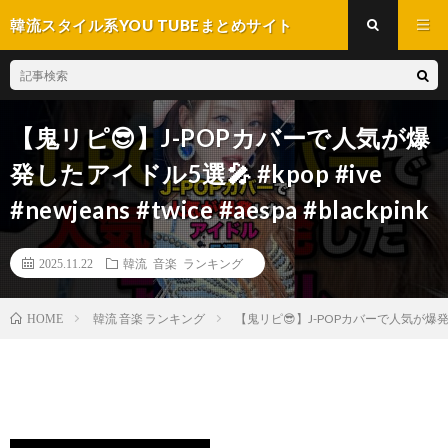
韓流スタイル系YOU TUBEまとめサイト
【鬼リピ😎】J-POPカバーで人気が爆
発したアイドル5選🎤 #kpop #ive
#newjeans #twice #aespa #blackpink
2025.11.22
韓流 音楽 ランキング
韓流 音楽 ランキング
【鬼リピ😎】J-POPカバーで人気が爆発したアイドル5
HOME