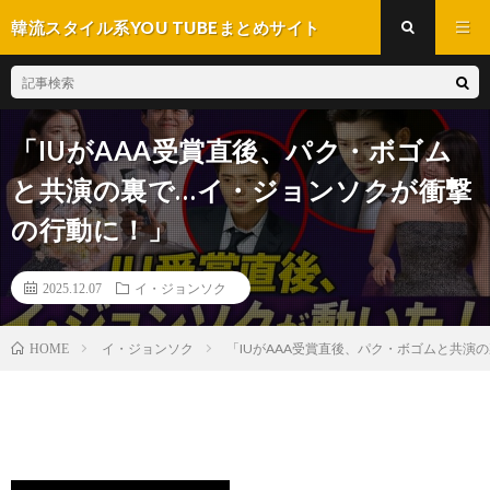
韓流スタイル系YOU TUBEまとめサイト
「IUがAAA受賞直後、パク・ボゴム
と共演の裏で…イ・ジョンソクが衝撃
の行動に！」
2025.12.07
イ・ジョンソク
イ・ジョンソク
「IUがAAA受賞直後、パク・ボゴムと共演
HOME