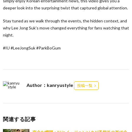
simply enjoy Korean entertainment news, this video gives you a
deeper look into the surprising twist that captured global attention.
Stay tuned as we walk through the events, the hidden context, and
why Lee Jong Suk’s move changed everything for fans watching that
night.
#IU #LeeJongSuk #ParkBoGum
Author：kanryustyle
投稿一覧
関連する記事