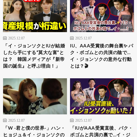
2025.12.07
2025.12.07
「イ・ジョンソクとIUが結婚
IU、AAA受賞後の舞台裏✨ パ
したら手にする“莫大な富”と
ク・ボゴムとの共演の陰で…
は？ 韓国メディアが『新帝
イ・ジョンソクの意外な行動
国の誕生』と呼ぶ理由！」
とは？🎬
2025.12.07
2025.12.07
「W -君と僕の世界-」ハン・
「IUがAAA受賞直後、パク・
ヒョジュ＆イ・ジョンソクの
ボゴムと共演の裏で…イ・ジ