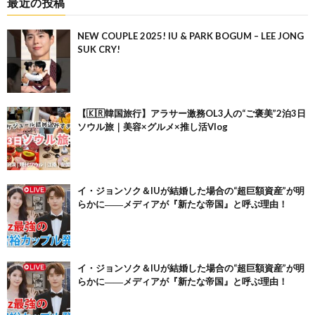
最近の投稿
NEW COUPLE 2025! IU & PARK BOGUM – LEE JONG
SUK CRY!
【🇰🇷韓国旅行】アラサー激務OL3人の“ご褒美”2泊3日
ソウル旅｜美容×グルメ×推し活Vlog
イ・ジョンソク＆IUが結婚した場合の“超巨額資産”が明
らかに――メディアが『新たな帝国』と呼ぶ理由！
イ・ジョンソク＆IUが結婚した場合の“超巨額資産”が明
らかに――メディアが『新たな帝国』と呼ぶ理由！