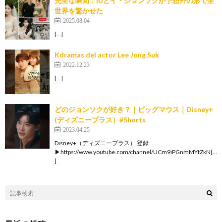
完全な瞬間：IUとイ・ジョンソクが予想外の形で全
世界を驚かせた
2025.08.04
[…]
Kdramas del actor Lee Jong Suk
2022.12.23
[…]
どのジョンソクが好き？｜ビッグマウス｜Disney+
(ディズニープラス）#Shorts
2023.04.25
Disney+（ディズニープラス） 登録
▶https://www.youtube.com/channel/UCm9iPGnmMYtZkN[…
]