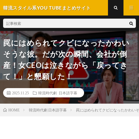
韓流スタイル系YOU TUBEまとめサイト
罠にはめられてクビになったかわい
そうな彼。だが次の瞬間、会社が倒
産！女CEOは泣きながら「戻ってき
て！」と懇願した！
2025.11.25
韓流時代劇 日本語字幕
韓流時代劇 日本語字幕
罠にはめられてクビになったかわいそ
HOME