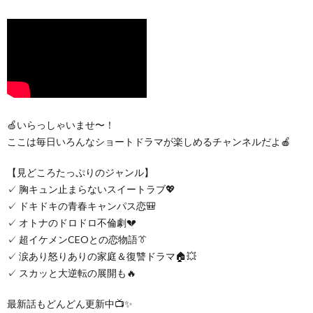
🍏いらっしゃいませ〜！
ここは毎日いろんなショートドラマが楽しめるチャンネルだよ🍎
【見どころたっぷりのジャンル】
✓ 胸キュン止まらないスイートラブ💖
✓ ドキドキの青春キャンパス恋🎒
✓ オトナのドロドロ不倫劇💔
✓ 超イケメンCEOとの恋物語👔
✓ 涙あり怒りありの家庭＆復讐ドラマ🏠💥
✓ スカッと大逆転の展開も🔥
最新話もどんどん更新中📺✨