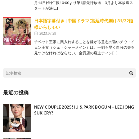
月14日(金)午後10:00より第1話先行放送！3月より本放送ス
タートが決[…]
日本語字幕付き | 中国ドラマ(宮廷時代劇) | 31/32姫
様いらしゃい
2023.07.29
チベット王家に輿入れすることを嫌がる意志の強いチウ・イ
ェン王女（シェ・シャーメイン）は、一刻も早く自分の夫を
見つけなければならない。金貨店の店主ティン[…]
最近の投稿
NEW COUPLE 2025! IU & PARK BOGUM – LEE JONG
SUK CRY!