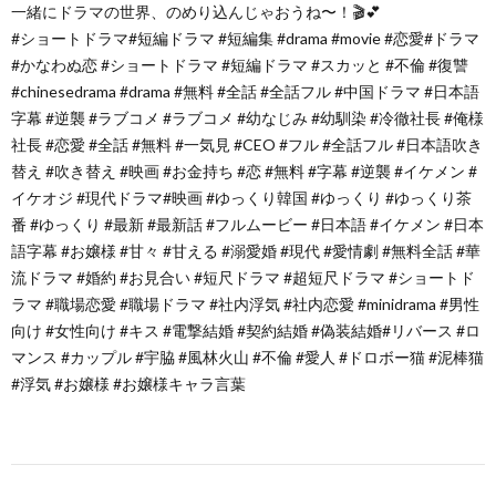
一緒にドラマの世界、のめり込んじゃおうね〜！🎬💕
#ショートドラマ#短編ドラマ #短編集 #drama #movie #恋愛#ドラマ
#かなわぬ恋 #ショートドラマ #短編ドラマ #スカッと #不倫 #復讐
#chinesedrama #drama #無料 #全話 #全話フル #中国ドラマ #日本語
字幕 #逆襲 #ラブコメ #ラブコメ #幼なじみ #幼馴染 #冷徹社長 #俺様
社長 #恋愛 #全話 #無料 #一気見 #CEO #フル #全話フル #日本語吹き
替え #吹き替え #映画 #お金持ち #恋 #無料 #字幕 #逆襲 #イケメン #
イケオジ #現代ドラマ#映画 #ゆっくり韓国 #ゆっくり #ゆっくり茶
番 #ゆっくり #最新 #最新話 #フルムービー #日本語 #イケメン #日本
語字幕 #お嬢様 #甘々 #甘える #溺愛婚 #現代 #愛情劇 #無料全話 #華
流ドラマ #婚約 #お見合い #短尺ドラマ #超短尺ドラマ #ショートド
ラマ #職場恋愛 #職場ドラマ #社内浮気 #社内恋愛 #minidrama #男性
向け #女性向け #キス #電撃結婚 #契約結婚 #偽装結婚#リバース #ロ
マンス #カップル #宇脇 #風林火山 #不倫 #愛人 #ドロボー猫 #泥棒猫
#浮気 #お嬢様 #お嬢様キャラ言葉