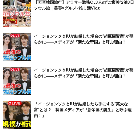
【🇰🇷韓国旅行】アラサー激務OL3人の“ご褒美”2泊3日
ソウル旅｜美容×グルメ×推し活Vlog
イ・ジョンソク＆IUが結婚した場合の“超巨額資産”が明
らかに――メディアが『新たな帝国』と呼ぶ理由！
イ・ジョンソク＆IUが結婚した場合の“超巨額資産”が明
らかに――メディアが『新たな帝国』と呼ぶ理由！
「イ・ジョンソクとIUが結婚したら手にする“莫大な
富”とは？ 韓国メディアが『新帝国の誕生』と呼ぶ理
由！」