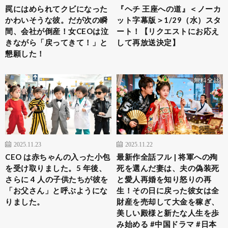
罠にはめられてクビになった
『ヘチ 王座への道』＜ノーカ
かわいそうな彼。だが次の瞬
ット字幕版＞1/29（水）スタ
間、会社が倒産！女CEOは泣
ート！【リクエストにお応え
きながら「戻ってきて！」と
して再放送決定】
懇願した！
2025.11.23
2025.11.22
CEO は赤ちゃんの入った小包
最新作全話フル | 将軍への殉
を受け取りました。5 年後、
死を選んだ妻は、夫の偽装死
さらに 4 人の子供たちが彼を
と愛人再婚を知り怒りの再
「お父さん」と呼ぶようにな
生！その日に戻った彼女は全
りました。
財産を売却して大金を稼ぎ、
美しい殿様と新たな人生を歩
み始める #中国ドラマ #日本