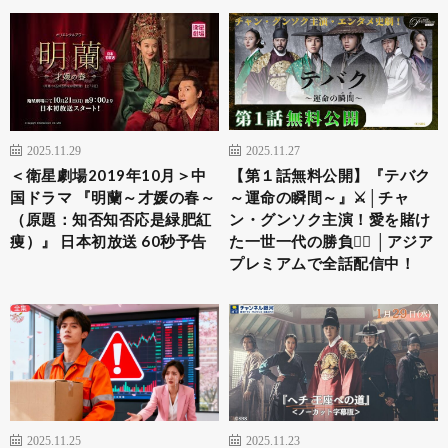
2025.11.29
2025.11.27
＜衛星劇場2019年10月＞中
【第１話無料公開】『テバク
国ドラマ 『明蘭～才媛の春～
～運命の瞬間～』⚔│チャ
（原題：知否知否応是緑肥紅
ン・グンソク主演！愛を賭け
痩）』 日本初放送 60秒予告
た一世一代の勝負❤️‍🔥 │アジア
プレミアムで全話配信中！
2025.11.25
2025.11.23