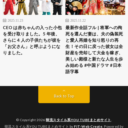
2025.11.23
2025.11.22
CEO は赤ちゃんの入った小包
最新作全話フル | 将軍への殉
を受け取りました。5 年後、
死を選んだ妻は、夫の偽装死
さらに 4 人の子供たちが彼を
と愛人再婚を知り怒りの再
「お父さん」と呼ぶようにな
生！その日に戻った彼女は全
りました。
財産を売却して大金を稼ぎ、
美しい殿様と新たな人生を歩
み始める #中国ドラマ #日本
語字幕
Back to Top
© Copyright 2026
韓流スタイル系YOU TUBEまとめサイト
.
韓流スタイル系YOU TUBEまとめサイト by
FIT-Web Create
. Powered by