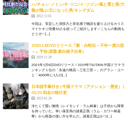
ハ/チョン･ノミン/チ･ジニ/イ･ソジン/風と雲と雨/六
龍が飛ぶ/王になった男/キングダム
2022.12.01
今回は、安定した演技力と存在感で物語を盛り上げるカリス
マイケオジ俳優10人を絞ってご紹介します ✅こちらの動画も
どうぞ✅ […]
2020.1.8DVDリリース『新・白蛇伝～千年一度の恋
～』予告(原題:新白娘子伝奇）
2020.11.26
2021年1月8日DVDリリース！2019年TSUTAYA 中国ドラマ ラ
ンキング１位の「永遠の桃花～三生三世～」のアラン・ユー
と「4000年に1人の[…]
日本語字幕付き | 中国ドラマ（アクション・歴史） |
01/25 四名の執行吏
2023.02.28
冷たくて賢い無情（レイモンド・ラム林峯）は子供から障害
を持っていた。幸い保安局の諸葛正我（ラム・カワー林嘉
華）から暗器の使い方を学んだ。諸葛正我はかつ[…]