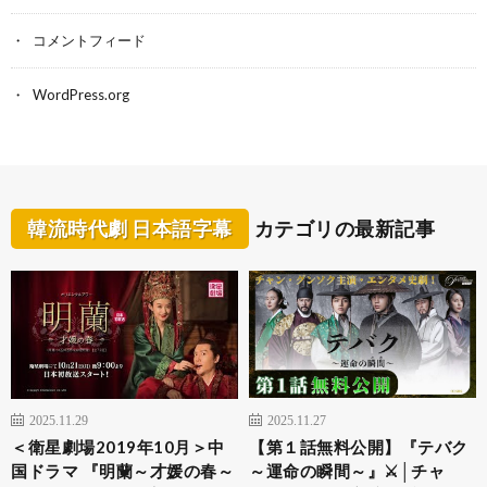
コメントフィード
WordPress.org
韓流時代劇 日本語字幕
カテゴリの最新記事
2025.11.29
2025.11.27
＜衛星劇場2019年10月＞中
【第１話無料公開】『テバク
国ドラマ 『明蘭～才媛の春～
～運命の瞬間～』⚔│チャ