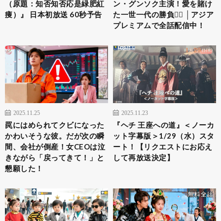
（原題：知否知否応是緑肥紅
ン・グンソク主演！愛を賭け
痩）』 日本初放送 60秒予告
た一世一代の勝負❤️‍🔥 │アジア
プレミアムで全話配信中！
2025.11.25
2025.11.23
罠にはめられてクビになった
『ヘチ 王座への道』＜ノーカ
かわいそうな彼。だが次の瞬
ット字幕版＞1/29（水）スタ
間、会社が倒産！女CEOは泣
ート！【リクエストにお応え
きながら「戻ってきて！」と
して再放送決定】
懇願した！