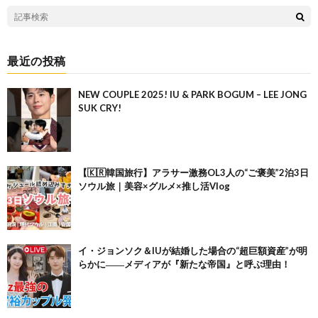
最近の投稿
NEW COUPLE 2025! IU & PARK BOGUM – LEE JONG
SUK CRY!
【🇰🇷韓国旅行】アラサー激務OL3人の“ご褒美”2泊3日
ソウル旅｜美容×グルメ×推し活Vlog
イ・ジョンソク＆IUが結婚した場合の“超巨額資産”が明
らかに――メディアが『新たな帝国』と呼ぶ理由！