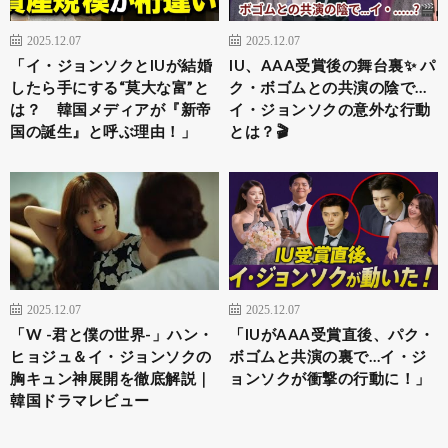
2025.12.07
2025.12.07
「イ・ジョンソクとIUが結婚
IU、AAA受賞後の舞台裏✨ パ
したら手にする“莫大な富”と
ク・ボゴムとの共演の陰で…
は？ 韓国メディアが『新帝
イ・ジョンソクの意外な行動
国の誕生』と呼ぶ理由！」
とは？🎬
2025.12.07
2025.12.07
「W -君と僕の世界-」ハン・
「IUがAAA受賞直後、パク・
ヒョジュ＆イ・ジョンソクの
ボゴムと共演の裏で…イ・ジ
胸キュン神展開を徹底解説｜
ョンソクが衝撃の行動に！」
韓国ドラマレビュー