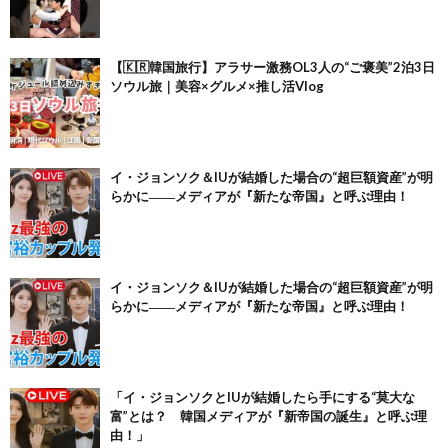
【🇰🇷韓国旅行】アラサー激務OL3人の“ご褒美”2泊3日
ソウル旅｜美容×グルメ×推し活Vlog
イ・ジョンソク＆IUが結婚した場合の“超巨額資産”が明
らかに――メディアが『新たな帝国』と呼ぶ理由！
イ・ジョンソク＆IUが結婚した場合の“超巨額資産”が明
らかに――メディアが『新たな帝国』と呼ぶ理由！
「イ・ジョンソクとIUが結婚したら手にする“莫大な
富”とは？ 韓国メディアが『新帝国の誕生』と呼ぶ理
由！」