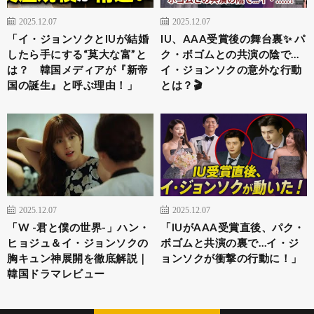
2025.12.07
2025.12.07
「イ・ジョンソクとIUが結婚
IU、AAA受賞後の舞台裏✨ パ
したら手にする“莫大な富”と
ク・ボゴムとの共演の陰で…
は？ 韓国メディアが『新帝
イ・ジョンソクの意外な行動
国の誕生』と呼ぶ理由！」
とは？🎬
2025.12.07
2025.12.07
「W -君と僕の世界-」ハン・
「IUがAAA受賞直後、パク・
ヒョジュ＆イ・ジョンソクの
ボゴムと共演の裏で…イ・ジ
胸キュン神展開を徹底解説｜
ョンソクが衝撃の行動に！」
韓国ドラマレビュー