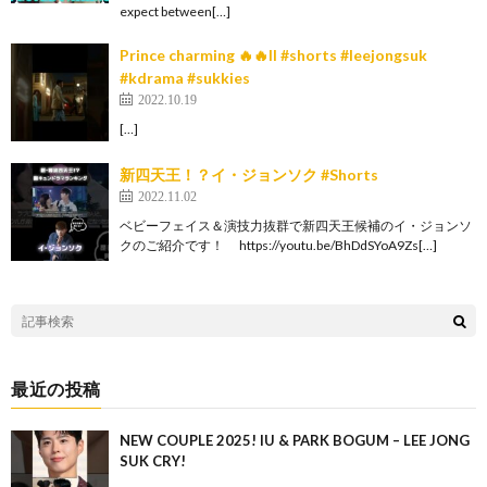
expect between[…]
Prince charming 🔥🔥ll #shorts #leejongsuk
#kdrama #sukkies
2022.10.19
[…]
新四天王！？イ・ジョンソク #Shorts
2022.11.02
ベビーフェイス＆演技力抜群で新四天王候補のイ・ジョンソ
クのご紹介です！ https://youtu.be/BhDdSYoA9Zs[…]
最近の投稿
NEW COUPLE 2025! IU & PARK BOGUM – LEE JONG
SUK CRY!