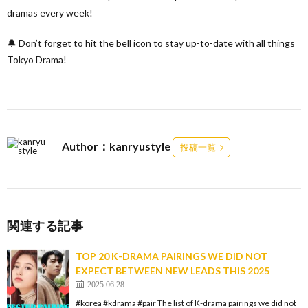
dramas every week!
🔔 Don’t forget to hit the bell icon to stay up-to-date with all things
Tokyo Drama!
Author：kanryustyle
投稿一覧
関連する記事
TOP 20 K-DRAMA PAIRINGS WE DID NOT
EXPECT BETWEEN NEW LEADS THIS 2025
2025.06.28
#korea #kdrama #pair The list of K-drama pairings we did not