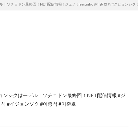
ョドン最終回！NET配信情報 #ジュノ #leejunho #이준호 #パクヒョンシク 
ンシクはモデル！ソチョドン最終回！NET配信情報 #ジ
#박형식 #イジョンソク #이종석 #이준호