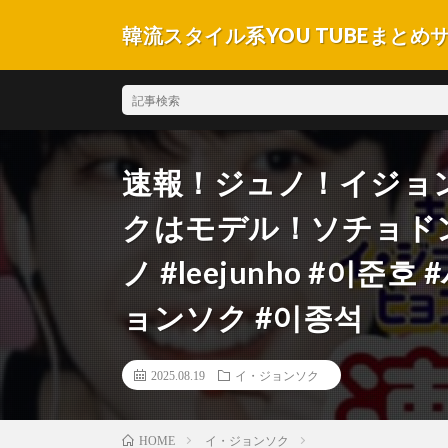
韓流スタイル系YOU TUBEまとめ
速報！ジュノ！イジョ
クはモデル！ソチョドン
ノ #leejunho #이
ョンソク #이종석
2025.08.19
イ・ジョンソク
イ・ジョンソク
HOME