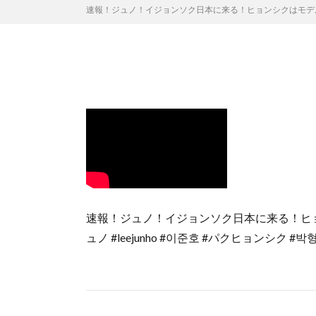
速報！ジュノ！イジョンソク日本に来る！ヒョンシクはモデル！ソチ
速報！ジュノ！イジョンソク日本に来る！ヒョ
ュノ #leejunho #이준호 #パクヒョンシク 