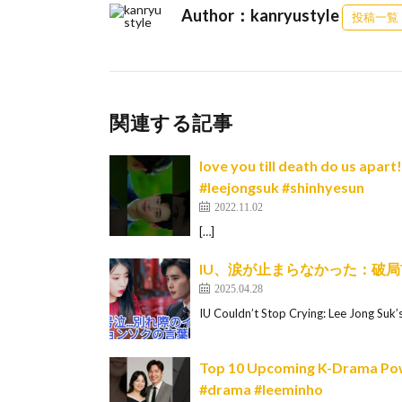
Author：kanryustyle
投稿一覧
関連する記事
love you till death do us ap
#leejongsuk #shinhyesun
2022.11.02
[…]
IU、涙が止まらなかった：破
2025.04.28
IU Couldn’t Stop Crying: Lee Jong Suk’
Top 10 Upcoming K-Drama Pow
#drama #leeminho