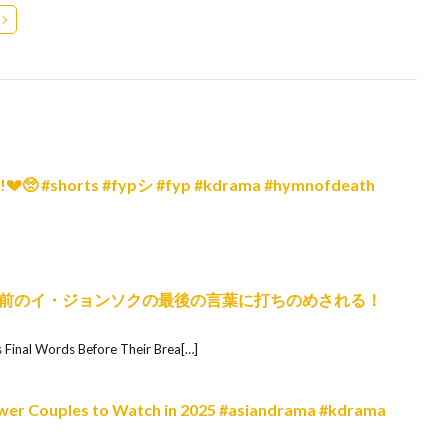
art!!💔🥺 #shorts #fypシ #fyp #kdrama #hymnofdeath
局前のイ・ジョンソクの最後の言葉に打ちのめされる！
s Final Words Before Their Brea[…]
er Couples to Watch in 2025 #asiandrama #kdrama