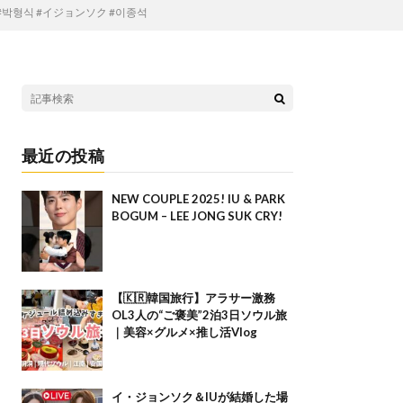
#박형식 #イジョンソク #이종석
最近の投稿
NEW COUPLE 2025! IU & PARK
BOGUM – LEE JONG SUK CRY!
【🇰🇷韓国旅行】アラサー激務
OL3人の“ご褒美”2泊3日ソウル旅
｜美容×グルメ×推し活Vlog
イ・ジョンソク＆IUが結婚した場