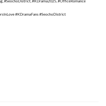
, #SeochoDistrict, #KDrama2025, #OfficeRomance
sInLove #KDramaFans #SeochoDistrict