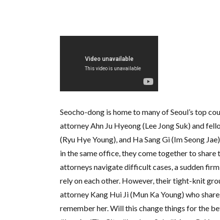
Seocho-dong is home to many of Seoul’s top cour
attorney Ahn Ju Hyeong (Lee Jong Suk) and fe
(Ryu Hye Young), and Ha Sang Gi (Im Seong Jae), 
in the same office, they come together to share 
attorneys navigate difficult cases, a sudden fir
rely on each other. However, their tight-knit gro
attorney Kang Hui Ji (Mun Ka Young) who shares
remember her. Will this change things for the bet