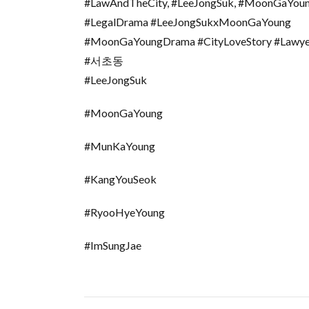
#LawAndTheCity, #LeeJongSuk, #MoonGaYoung
#LegalDrama #LeeJongSukxMoonGaYoung
#MoonGaYoungDrama #CityLoveStory #Lawyer
#서초동
#LeeJongSuk
#MoonGaYoung
#MunKaYoung
#KangYouSeok
#RyooHyeYoung
#ImSungJae