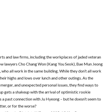
ts and law firms, including the workplaces of jaded veteran
llow lawyers Cho Chang Won (Kang You Seok), Bae Mun Jeong
who all work in the same building. While they don’t all work
their highs and lows over lunch and other outings. As the
m merger, and unexpected personal issues, they find ways to
up gets a shakeup with the arrival of optimistic rookie
 a past connection with Ju Hyeong – but he doesn’t seem to
ter, or for the worse?