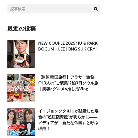
最近の投稿
NEW COUPLE 2025! IU & PARK
BOGUM – LEE JONG SUK CRY!
【🇰🇷韓国旅行】アラサー激務
OL3人の“ご褒美”2泊3日ソウル旅
｜美容×グルメ×推し活Vlog
イ・ジョンソク＆IUが結婚した場
合の“超巨額資産”が明らかに――
メディアが『新たな帝国』と呼ぶ
理由！