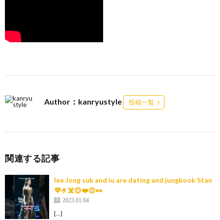
Author：kanryustyle
投稿一覧
関連する記事
lee Jong suk and iu are dating and jungkook Stan
💜🤌☠️😌❤️😍👀
2023.01.04
[…]