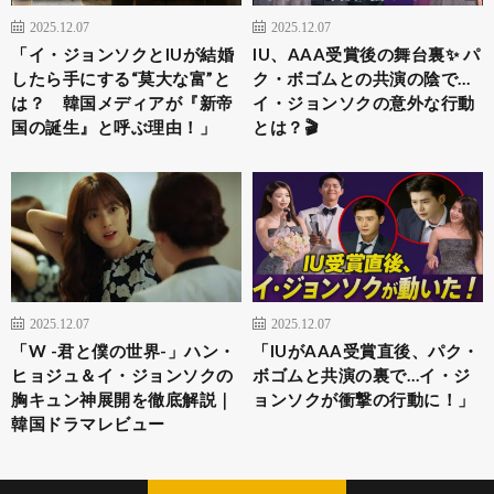
2025.12.07
2025.12.07
「イ・ジョンソクとIUが結婚
IU、AAA受賞後の舞台裏✨ パ
したら手にする“莫大な富”と
ク・ボゴムとの共演の陰で…
は？ 韓国メディアが『新帝
イ・ジョンソクの意外な行動
国の誕生』と呼ぶ理由！」
とは？🎬
2025.12.07
2025.12.07
「W -君と僕の世界-」ハン・
「IUがAAA受賞直後、パク・
ヒョジュ＆イ・ジョンソクの
ボゴムと共演の裏で…イ・ジ
胸キュン神展開を徹底解説｜
ョンソクが衝撃の行動に！」
韓国ドラマレビュー