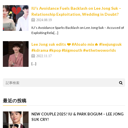
IU’s Avoidance Fuels Backlash on Lee Jong Suk –
Relationship Exploitation, Wedding in Doubt?
2024.08.19
IU’s Avoidance Sparks Backlash on Lee Jong Suk – Accused of
Exploiting Rela[…]
Lee Jong suk edits ❤️ #Aloalo mix🔥 #leejungsuk
#kdrama #kpop #bigmouth #wthetwoworlds
2022.11.17
[…]
最近の投稿
NEW COUPLE 2025! IU & PARK BOGUM – LEE JONG
SUK CRY!