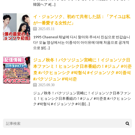
韓国ヘア #[…]
イ・ジョンソク、初めて共有した話：「アイユは私
が一番愛する女性だ」
2025.05.11
1995 Chaeneol 채널에 다시 찾아와 주셔서 진심으로 반갑습니
다! 오늘 영상에서는 이종석이 아이유에 대해 처음으로 공개적
으로 밝[…]
ジュノ秋冬！パクソジュン宮崎に！イジョンソク日
本ファンミ！ヒョンシク日本番組の！#ジュノ #이준
호 #パクヒョンシク #박형식 #イジョンソク #이종석
#パクソジュン #박서준
2025.09.30
ジュノ秋冬！パクソジュン宮崎に！イジョンソク日本ファン
ミ！ヒョンシク日本番組の！#ジュノ #이준호 #パクヒョンシ
ク #박형식 #イジョンソク #이종[…]