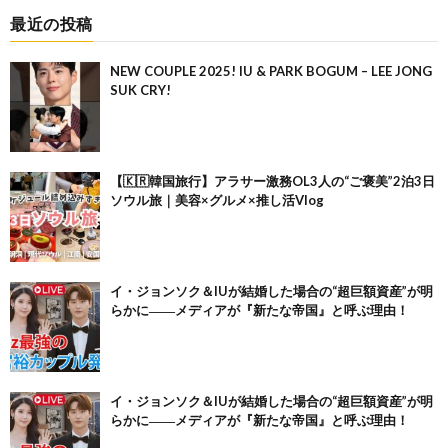
最近の投稿
NEW COUPLE 2025! IU & PARK BOGUM – LEE JONG
SUK CRY!
【🇰🇷韓国旅行】アラサー激務OL3人の“ご褒美”2泊3日
ソウル旅｜美容×グルメ×推し活Vlog
イ・ジョンソク＆IUが結婚した場合の“超巨額資産”が明
らかに――メディアが『新たな帝国』と呼ぶ理由！
イ・ジョンソク＆IUが結婚した場合の“超巨額資産”が明
らかに――メディアが『新たな帝国』と呼ぶ理由！