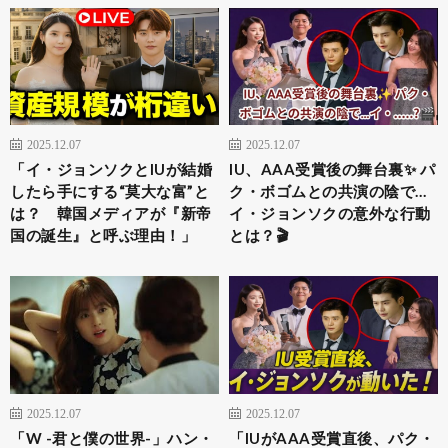
2025.12.07
2025.12.07
「イ・ジョンソクとIUが結婚
IU、AAA受賞後の舞台裏✨ パ
したら手にする“莫大な富”と
ク・ボゴムとの共演の陰で…
は？ 韓国メディアが『新帝
イ・ジョンソクの意外な行動
国の誕生』と呼ぶ理由！」
とは？🎬
2025.12.07
2025.12.07
「W -君と僕の世界-」ハン・
「IUがAAA受賞直後、パク・