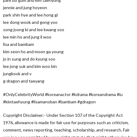
park bo gum and kim taehyung
jennie and jung hoyeon
park shin hye and lee hong gi
lee dong wook and gong yoo
song joong ki and lee kwang soo
lee min ho and jung il woo
lisa and bambam
kim seon ho and moon ga young
jo in sung and do kyung soo
lee jong suk and kim woo bin
jungkook and v
g dragon and taeyang
#OnlyCelebrityWorld #koreanactor #kdrama #koreandrama #iu
#kimtaehyung #lisamanoban #bambam #gdragon
Copyright Disclaimer:- Under Section 107 of the Copyright Act
1976, allowance is made for fair use for purposes such as criticism,
comment, news reporting, teaching, scholarship, and research. Fair