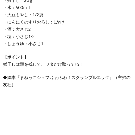
・煮干し：20ｇ
・水：500ｍｌ
・大豆もやし：1/2袋
・にんにくのすりおろし：1かけ
・酒：大さじ2
・塩：小さじ1/2
・しょうゆ：小さじ1
【ポイント】
煮干しは頭を残して、ワタだけ取ってね！
◆絵本『まねっこシェフ ふわふわ！スクランブルエッグ』（主婦の
友社）