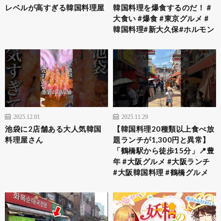
レベルが高すぎる韓国料理屋
韓国料理を爆食するのだ！ #
大食い #爆食 #東京グルメ #
韓国料理#新大久保#ホルモン
2025.12.01
2025.11.29
池袋に2店舗ある大人気韓国
【韓国料理20種類以上食べ放
料理屋さん
題ランチが1,300円と異常】
「鶴橋駅から徒歩15分」📍豊
年 #大阪グルメ #大阪ランチ
#大阪韓国料理 #鶴橋グルメ