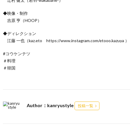
辻村 健太（若羽-wakabane-）
◆映像・制作
吉原 亨（HOOP）
◆ディレクション
江藤 一也（kaz.eto https://www.instagram.com/etooo.kazuya ）
#コウケンテツ
＃料理
＃韓国
Author：kanryustyle
投稿一覧