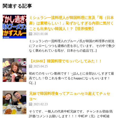
関連する記事
ミシュラン一流料理人が韓国料理に言及「苺（日本
産）は素晴らしい！」恥ずかしすぎる内容に気付く
ことも出来ない韓国人！？【世界情勢】
2021.01.08
ミシュランの一流料理人のブルーノ氏が韓国の料理界の状況
にフォローしつつも遺憾の意を示しています。 その中で数少
なく褒められている苺が、日本からの盗品で[…]
【ASMR】韓国料理でモッパンしてみた！！
2025.04.25
初めてのモッパン動画です！‪ ·͜· ほんとに全部おいしすぎて最
高でした！💞 これを食べてるとhappyになっちゃいます！
Ǵ[…]
兄妹で韓国料理食ってアニョハセヨ超えてチュセ
ヨ〜
2021.02.23
そうです、一般人の代表中町兄妹です。 チャンネル登録/高
評価/コメントお願いします！！！ 中町JP（兄）と中町綾