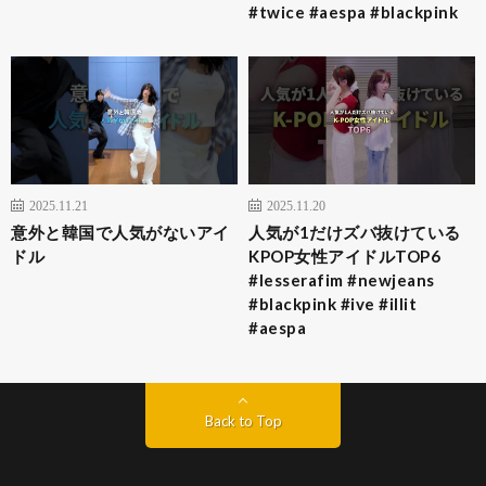
#twice #aespa #blackpink
2025.11.21
2025.11.20
意外と韓国で人気がないアイ
人気が1だけズバ抜けている
ドル
KPOP女性アイドルTOP6
#lesserafim #newjeans
#blackpink #ive #illit
#aespa
Back to Top