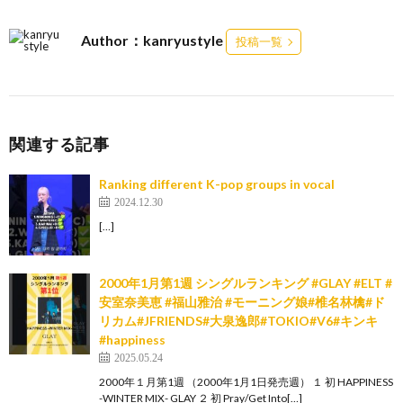
Author：kanryustyle
投稿一覧
関連する記事
Ranking different K-pop groups in vocal
2024.12.30
[…]
2000年1月第1週 シングルランキング #GLAY #ELT #
安室奈美恵 #福山雅治 #モーニング娘#椎名林檎#ド
リカム#JFRIENDS#大泉逸郎#TOKIO#V6#キンキ
#happiness
2025.05.24
2000年１月第1週 （2000年1月1日発売週） １ 初 HAPPINESS
-WINTER MIX- GLAY ２ 初 Pray/Get Into[…]