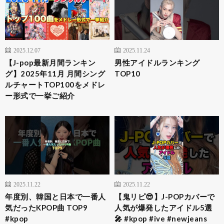
2025.12.07
2025.11.24
【J-pop最新月間ランキン
男性アイドルランキング
グ】2025年11月 月間シング
TOP10
ルチャートTOP100をメドレ
ー形式で一挙ご紹介
2025.11.22
2025.11.22
年度別、韓国と日本で一番人
【鬼リピ😎】J-POPカバーで
気だったKPOP曲 TOP9
人気が爆発したアイドル5選
#kpop
🎤 #kpop #ive #newjeans