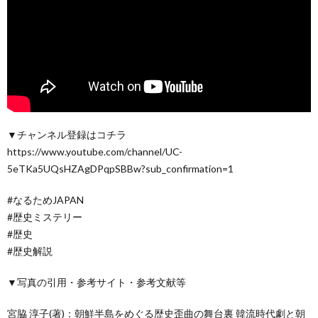
▼チャンネル登録はコチラ
https://www.youtube.com/channel/UC-
5eTKa5UQsHZAgDPqpSBBw?sub_confirmation=1
#なるためJAPAN
#歴史ミステリー
#歴史
#歴史解説
▼写真の引用・参考サイト・参考文献等
宮脇 淳子(著)：朝鮮半島をめぐる歴史歪曲の舞台裏 韓流時代劇と朝