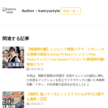
Author：kanryustyle
投稿一覧
関連する記事
【韓国時代劇】レジェンド韓国ドラマ「イサン」の
出演者の現在/LeeSan/Yi San/ハンジミン/Han
Jimin/イソジン/ Lee Seojin/イジョンス/韓流時代劇/
韓流ドラマ
2023.08.22
今回は、朝鮮王朝第22代国王･正祖チョンジョの波乱に満ち
た生涯をフィクションを交えてドラマチックに描いた本格時
代劇「イサン」の出演者の近況をお伝えした[…]
【無料】急いで！大ヒットドラマたちが今だけ誰で
も無料！🇰🇷
2024.03.15