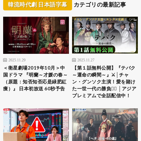
韓流時代劇 日本語字幕
カテゴリの最新記事
2025.11.29
2025.11.27
＜衛星劇場2019年10月＞中
【第１話無料公開】『テバク
国ドラマ 『明蘭～才媛の春～
～運命の瞬間～』⚔│チャ
（原題：知否知否応是緑肥紅
ン・グンソク主演！愛を賭け
痩）』 日本初放送 60秒予告
た一世一代の勝負❤️‍🔥 │アジア
プレミアムで全話配信中！