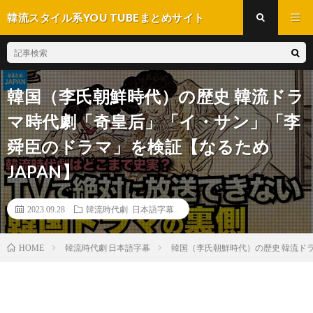
韓流スタイル系YOU TUBEまとめサイト
韓国（李氏朝鮮時代）の歴史 韓流ドラ
マ時代劇「奇皇后」「イ・サン」「李
舜臣のドラマ」を検証【なるため
JAPAN】
2023.09.28
韓流時代劇 日本語字幕
韓流時代劇 日本語字幕
韓国（李氏朝鮮時代）の歴史 韓流ド
HOME