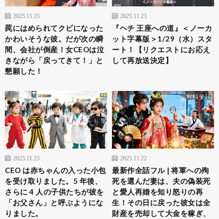
2025.11.25
2025.11.23
罠にはめられてクビになった
『ヘチ 王座への道』＜ノーカ
かわいそうな彼。だが次の瞬
ット字幕版＞1/29（水）スタ
間、会社が倒産！女CEOは泣
ート！【リクエストにお応え
きながら「戻ってきて！」と
して再放送決定】
懇願した！
2025.11.23
2025.11.22
CEO は赤ちゃんの入った小包
最新作全話フル | 将軍への殉
を受け取りました。5 年後、
死を選んだ妻は、夫の偽装死
さらに 4 人の子供たちが彼を
と愛人再婚を知り怒りの再
「お父さん」と呼ぶようにな
生！その日に戻った彼女は全
りました。
財産を売却して大金を稼ぎ、