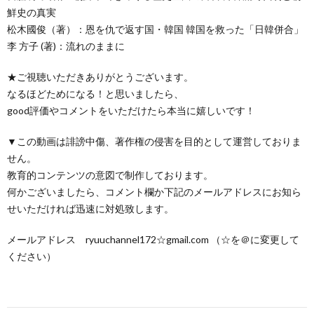
鮮史の真実
松木國俊（著）：恩を仇で返す国・韓国 韓国を救った「日韓併合」
李 方子 (著)：流れのままに
★ご視聴いただきありがとうございます。
なるほどためになる！と思いましたら、
good評価やコメントをいただけたら本当に嬉しいです！
▼この動画は誹謗中傷、著作権の侵害を目的として運営しておりま
せん。
教育的コンテンツの意図で制作しております。
何かございましたら、コメント欄か下記のメールアドレスにお知ら
せいただければ迅速に対処致します。
メールアドレス ryuuchannel172☆gmail.com （☆を＠に変更して
ください）