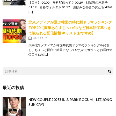
【目次】 00:00 無料配信って？ 00:29 財閥家の末息子
01:19 青春ウォルダム 01:57 酒飲みな都会の女たち 🕊&#
[…]
北米メディアが選ぶ韓国の時代劇ドラマランキング
TOP20【簡単あらすじ Netflixなど日本語字幕つき
で観られる配信情報 キャスト おすすめ】
2023.12.07
大手北米メディアが韓国時代劇ドラマのランキングを発表
し、ちょっと面白い結果になっていたのでサクッとお届け💛
⏱目次&#x[…]
最近の投稿
NEW COUPLE 2025! IU & PARK BOGUM – LEE JONG
SUK CRY!