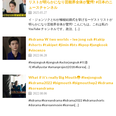
リストが明らかになり芸能界全体が驚愕! #日本のニ
ュースチャンネル
2025.05.27
イ・ジョンソクとIUが極秘結婚式を挙げるーゲストリストが
明らかになり芸能界全体が驚愕! こんにちは。これは私の
YouTube チャンネルです。政治、[…]
#kdrama W two worlds ~ lee jong suk #takip
#shorts #takipet #jimin #bts #kpop #jungkook
#vincenzo
2022.06.28
#leejongsuk #jongsuk #actorjongsuk #이종
석 #hallyustar #amanproject2018 #korea[…]
What if it’s really Big Mouth😳 #leejongsuk
#kdrama2022 #bigmouth #bigmouthep2 #kdrama
#koreandrama
2022.08.06
#kdrama #koreandrama #kdrama2022 #kdramashorts
#dorama #koreanmovie #korean[…]