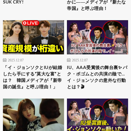
SUK CRY!
かに――メディアが『新たな
帝国』と呼ぶ理由！
2025.12.07
2025.12.07
「イ・ジョンソクとIUが結婚
IU、AAA受賞後の舞台裏✨ パ
したら手にする“莫大な富”と
ク・ボゴムとの共演の陰で…
は？ 韓国メディアが『新帝
イ・ジョンソクの意外な行動
国の誕生』と呼ぶ理由！」
とは？🎬