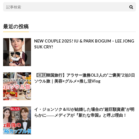
最近の投稿
NEW COUPLE 2025! IU & PARK BOGUM – LEE JONG
SUK CRY!
【🇰🇷韓国旅行】アラサー激務OL3人の“ご褒美”2泊3日
ソウル旅｜美容×グルメ×推し活Vlog
イ・ジョンソク＆IUが結婚した場合の“超巨額資産”が明
らかに――メディアが『新たな帝国』と呼ぶ理由！