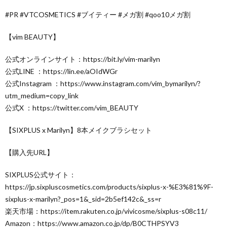
#PR #VTCOSMETICS #ブイティー #メガ割 #qoo10メガ割
【vim BEAUTY】
公式オンラインサイト：https://bit.ly/vim-marilyn
公式LINE ：https://lin.ee/aOIdWGr
公式Instagram ：https://www.instagram.com/vim_bymarilyn/?
utm_medium=copy_link
公式X ：https://twitter.com/vim_BEAUTY
【SIXPLUS x Marilyn】8本メイクブラシセット
【購入先URL】
SIXPLUS公式サイト：
https://jp.sixpluscosmetics.com/products/sixplus-x-%E3%81%9F-
sixplus-x-marilyn?_pos=1&_sid=2b5ef142c&_ss=r
楽天市場：https://item.rakuten.co.jp/vivicosme/sixplus-s08c11/
Amazon：https://www.amazon.co.jp/dp/B0CTHPSYV3