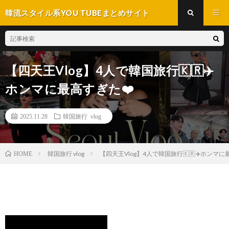
韓流スタイル系YOU TUBEまとめサイト
【四天王Vlog】4人で韓国旅行🇰🇷✈️
ホンマに最高すぎた❤️
2025.11.28
韓国旅行 vlog
韓国旅行 vlog
【四天王Vlog】4人で韓国旅行🇰🇷✈️ホンマに
HOME