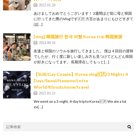
2025.01.29
あけましておめでとうございます！ 2週間ほど前に母と韓国
に行ってきた際のVlogです🇰🇷 方言があまりにもひどすぎて
ほ[…]
[vlog] 韓国旅行 한국 여행 Korea trip 韩国旅游
2024.09.16
友達と韓国のソウルを旅行してきました。 僕は４回目の渡韓
でしたが、行く度に新しい楽しみ方も見つけてどんどん韓国
が好きになってます。 長期滞在してもっと[…]
【SUB/Gay Couple】Korea vlog🇰🇷/3 Nights 4
Days/Seoul/Itaewon/Lotte
World/Kfoods/snow/travel
2025.03.23
We went on a 3-night, 4-day trip to Korea🇰🇷 We ate a lot
ev[…]