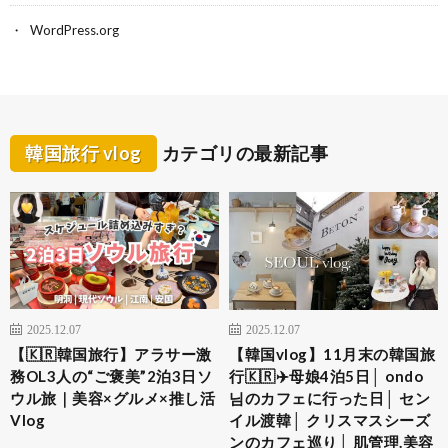
WordPress.org
韓国旅行 vlog
カテゴリの最新記事
2025.12.07
2025.12.07
【🇰🇷韓国旅行】アラサー激
【韓国vlog】11月末の韓国旅
務OL3人の“ご褒美”2泊3日ソ
行🇰🇷✈️母娘4泊5日│ ondo
ウル旅｜美容×グルメ×推し活
님のカフェに行った日│ セン
Vlog
イル渡韓│ クリスマスシーズ
ンのカフェ巡り│ 肌管理.美容