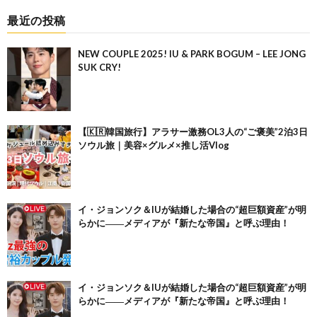
最近の投稿
NEW COUPLE 2025! IU & PARK BOGUM – LEE JONG
SUK CRY!
【🇰🇷韓国旅行】アラサー激務OL3人の“ご褒美”2泊3日
ソウル旅｜美容×グルメ×推し活Vlog
イ・ジョンソク＆IUが結婚した場合の“超巨額資産”が明
らかに――メディアが『新たな帝国』と呼ぶ理由！
イ・ジョンソク＆IUが結婚した場合の“超巨額資産”が明
らかに――メディアが『新たな帝国』と呼ぶ理由！