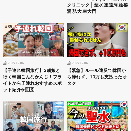
クリニック│ 聖水.望遠洞.延禧
洞.弘大.東大門
2025.12.06
2025.12.06
【子連れ韓国旅行】3歳娘と
【緊急】ルール違反で韓国か
行く韓国こんなかんじ！フラ
ら帰れず、10万も支払ったオ
イトから子連れおすすめスポ
タク
ット紹介✈️🇰🇷