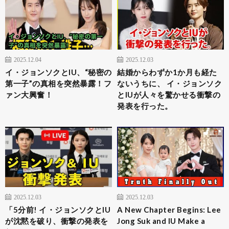
2025.12.04
2025.12.03
イ・ジョンソクとIU、“秘密の
結婚からわずか1か月も経た
第一子”の真相を突然暴露！フ
ないうちに、 イ・ジョンソク
ァン大興奮！
とIUが人々を驚かせる衝撃の
発表を行った。
2025.12.03
2025.12.03
「5分前! イ・ジョンソクとIU
A New Chapter Begins: Lee
が沈黙を破り、衝撃の発表を
Jong Suk and IU Make a