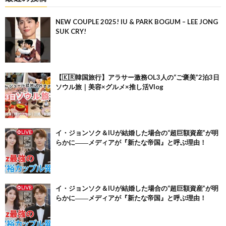
NEW COUPLE 2025! IU & PARK BOGUM – LEE JONG
SUK CRY!
【🇰🇷韓国旅行】アラサー激務OL3人の“ご褒美”2泊3日
ソウル旅｜美容×グルメ×推し活Vlog
イ・ジョンソク＆IUが結婚した場合の“超巨額資産”が明
らかに――メディアが『新たな帝国』と呼ぶ理由！
イ・ジョンソク＆IUが結婚した場合の“超巨額資産”が明
らかに――メディアが『新たな帝国』と呼ぶ理由！