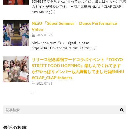
SONGSでマヤちゃんが言ってたように、最近はっちゃけ気味
のミイヒが可愛いです。 ▼引用元動画 NiziU「CLAP CLAP」
M/V Making […]
NiziU 「Super Summer」 Dance Performance
Video
2022.01.22
NiziU 1st Album『U』 Digital Release
https://NiziU.lnk.to/lpyHbL NiziU Offici[…]
リリース記念原宿フードコラボイベント『TOKYO
STREET FOOD HOPPING』楽しんでくれてます
か!?やっぱりメンバーも大興奮してました🤗#NiziU
#CLAP_CLAP #shorts
2022.07.31
[…]
最近の投稿