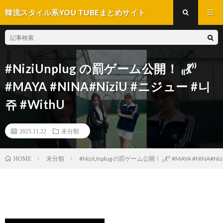
韓流スタイル系YOU TUBEまとめサイト
#NiziUnplug の罰ゲーム公開！ ₍₍💃⁾⁾
#MAYA #NINA#NiziU #ニジュー #니
쥬 #WithU
2025.11.22
未分類
未分類
#NiziUnplug の罰ゲーム公開！ ₍₍💃⁾⁾ #MAYA #NINA#N
HOME