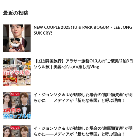
最近の投稿
NEW COUPLE 2025! IU & PARK BOGUM – LEE JONG
SUK CRY!
【🇰🇷韓国旅行】アラサー激務OL3人の“ご褒美”2泊3日
ソウル旅｜美容×グルメ×推し活Vlog
イ・ジョンソク＆IUが結婚した場合の“超巨額資産”が明
らかに――メディアが『新たな帝国』と呼ぶ理由！
イ・ジョンソク＆IUが結婚した場合の“超巨額資産”が明
らかに――メディアが『新たな帝国』と呼ぶ理由！