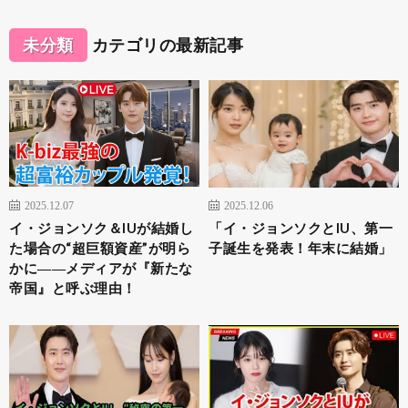
未分類
カテゴリの最新記事
2025.12.07
2025.12.06
イ・ジョンソク＆IUが結婚し
「イ・ジョンソクとIU、第一
た場合の“超巨額資産”が明ら
子誕生を発表！年末に結婚」
かに――メディアが『新たな
帝国』と呼ぶ理由！