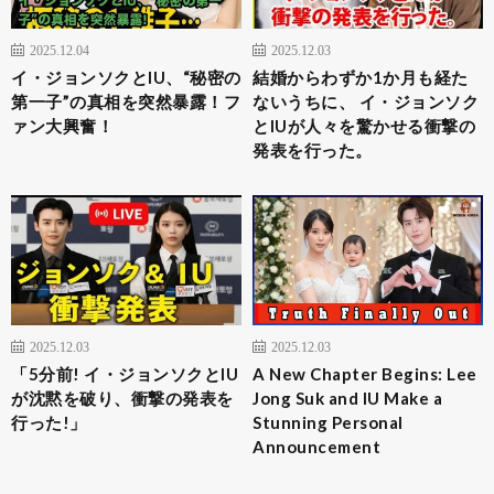
2025.12.04
2025.12.03
イ・ジョンソクとIU、“秘密の
結婚からわずか1か月も経た
第一子”の真相を突然暴露！フ
ないうちに、 イ・ジョンソク
ァン大興奮！
とIUが人々を驚かせる衝撃の
発表を行った。
2025.12.03
2025.12.03
「5分前! イ・ジョンソクとIU
A New Chapter Begins: Lee
が沈黙を破り、衝撃の発表を
Jong Suk and IU Make a
行った!」
Stunning Personal
Announcement