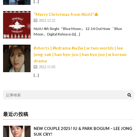
[…]
“Merry Christmas from NiziU”🎄
2022.12.22
NiziU 4th Single『Blue Moon』 12.14 Out Now 「Blue
Moon」Digital Release ǳ[…]
#shorts | #kdrama #w2w | w two worlds | lee
jong-suk | han hyo-joo | han hyo joo | w korean
drama
2022.11.05
[…]
最近の投稿
NEW COUPLE 2025! IU & PARK BOGUM – LEE JONG
SUK CRY!