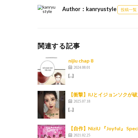
Author：kanryustyle
投稿一覧
関連する記事
nijiu chap 8
2024.08.01
[…]
【衝撃】IUとイジョンソクが
2025.07.18
[…]
【自作】NiziU 『Joyful』 Speci
2021.02.25