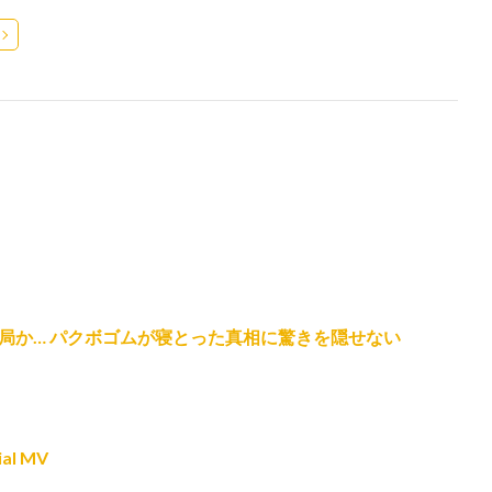
破局か… パクボゴムが寝とった真相に驚きを隠せない
al MV