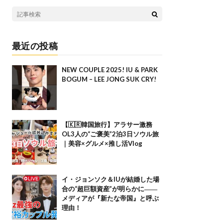
最近の投稿
NEW COUPLE 2025! IU & PARK
BOGUM – LEE JONG SUK CRY!
【🇰🇷韓国旅行】アラサー激務
OL3人の“ご褒美”2泊3日ソウル旅
｜美容×グルメ×推し活Vlog
イ・ジョンソク＆IUが結婚した場
合の“超巨額資産”が明らかに――
メディアが『新たな帝国』と呼ぶ
理由！