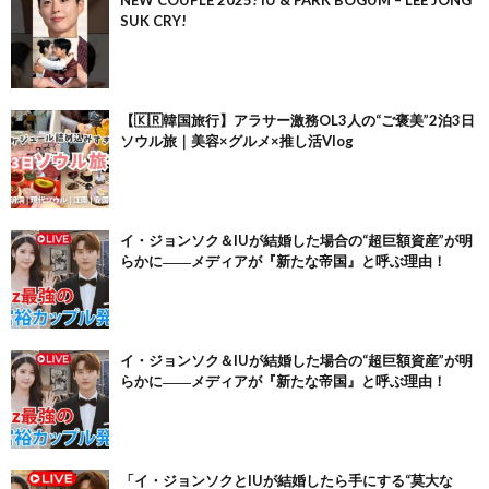
NEW COUPLE 2025! IU & PARK BOGUM – LEE JONG
SUK CRY!
【🇰🇷韓国旅行】アラサー激務OL3人の“ご褒美”2泊3日
ソウル旅｜美容×グルメ×推し活Vlog
イ・ジョンソク＆IUが結婚した場合の“超巨額資産”が明
らかに――メディアが『新たな帝国』と呼ぶ理由！
イ・ジョンソク＆IUが結婚した場合の“超巨額資産”が明
らかに――メディアが『新たな帝国』と呼ぶ理由！
「イ・ジョンソクとIUが結婚したら手にする“莫大な