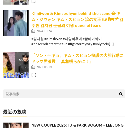
[…]
Kimjiwon & Kimsoohyun behind the scene 😂 キ
ム・ジウォン キム・スヒョン 涙の女王 แห किम जी 김
수현 김지원 눈물의 여왕 queenoftears
2024.10.24
#김지원 #KimJiWon #태양의후예 #쌈마이웨이
#descendantsofthesun #fightformyway #onlyforlo[…]
「ソン・ヘギョ、キム・スヒョン擁護の大胆行動に
ドラマ界激震 ― 真相明らかに！」
2025.05.19
[…]
最近の投稿
NEW COUPLE 2025! IU & PARK BOGUM – LEE JONG