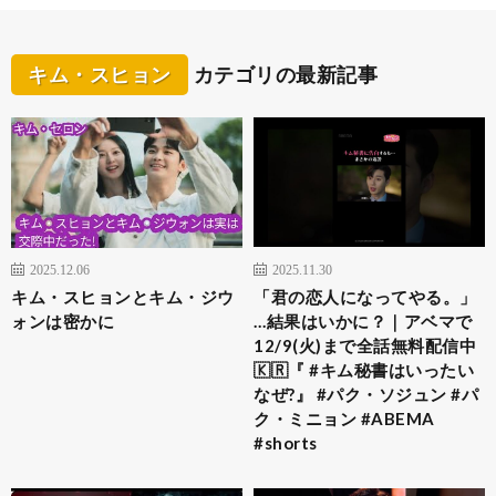
キム・スヒョン
カテゴリの最新記事
2025.12.06
2025.11.30
キム・スヒョンとキム・ジウ
「君の恋人になってやる。」
ォンは密かに
…結果はいかに？｜アベマで
12/9(火)まで全話無料配信中
🇰🇷『 #キム秘書はいったい
なぜ?』 #パク・ソジュン #パ
ク・ミニョン #ABEMA
#shorts