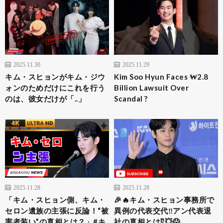
2025.11.30
2025.11.29
キム・スヒョンがキム・ジウ
Kim Soo Hyun Faces ₩2.8
ォンのためだけにこれを行う
Billion Lawsuit Over
のは、彼女だけが「..」
Scandal ?
2025.11.28
2025.11.28
「キム・スヒョン側、キム・
🎉🔥キム・スヒョン事務所で
セロン遺族の主張に反論！“被
異例の代表交代‼アン代表退
害者装い”の真相とは？」#キ
社の真相とは⁉💥😱