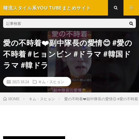
韓流スタイル系YOU TUBEまとめサイト
愛の不時着❤️副中隊長の愛情😊 #愛の
不時着 #ヒョンビン #ドラマ #韓国ド
ラマ #韓ドラ
2025.10.24
キム・スヒョン
キム・スヒョン
愛の不時着❤️副中隊長の愛情😊 #愛の不時着 
HOME