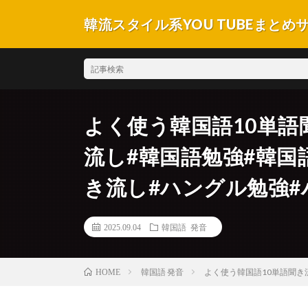
韓流スタイル系YOU TUBEまとめ
よく使う韓国語10単語
流し#韓国語勉強#韓国
き流し#ハングル勉強#
2025.09.04
韓国語 発音
韓国語 発音
よく使う韓国語10単語聞き
HOME