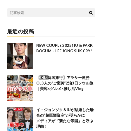
最近の投稿
NEW COUPLE 2025! IU & PARK
BOGUM – LEE JONG SUK CRY!
【🇰🇷韓国旅行】アラサー激務
OL3人の“ご褒美”2泊3日ソウル旅
｜美容×グルメ×推し活Vlog
イ・ジョンソク＆IUが結婚した場
合の“超巨額資産”が明らかに――
メディアが『新たな帝国』と呼ぶ
理由！