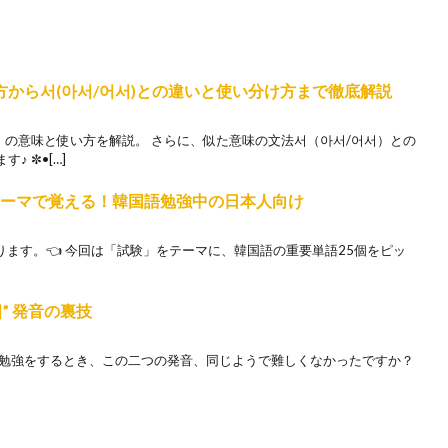
方から서(아서/어서)との違いと使い分け方まで徹底解説
）の意味と使い方を解説。 さらに、似た意味の文法서（아서/어서）との
 ✼•[…]
テーマで覚える！韓国語勉強中の日本人向け
まります。👈 今回は「試験」をテーマに、韓国語の重要単語25個をピッ
어” 発音の裏技
語勉強をするとき、この二つの発音、同じようで難しくなかったですか？