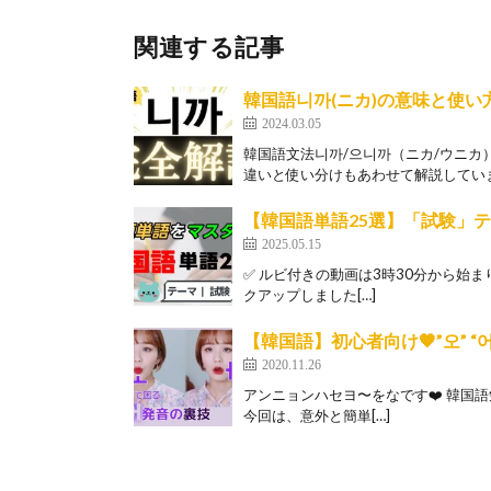
関連する記事
韓国語니까(ニカ)の意味と使い
2024.03.05
韓国語文法니까/으니까（ニカ/ウニカ
違いと使い分けもあわせて解説しています♪
【韓国語単語25選】「試験」
2025.05.15
✅ ルビ付きの動画は3時30分から始
クアップしました[…]
【韓国語】初心者向け🧡”오” “
2020.11.26
アンニョンハセヨ〜をなです❤️ 韓国
今回は、意外と簡単[…]