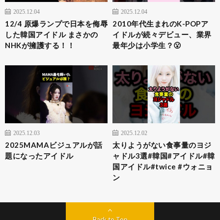
2025.12.04
2025.12.04
12/4 原爆ランプで日本を侮辱
2010年代生まれのK-POPア
した韓国アイドル まさかの
イドルが続々デビュー、業界
NHKが擁護する！！
最年少は小学生？😮
2025.12.03
2025.12.02
2025MAMAビジュアルが話
太りようがない食事量のヨジ
題になったアイドル
ャドル3選#韓国#アイドル#韓
国アイドル#twice #ウォニョ
ン
Back to Top