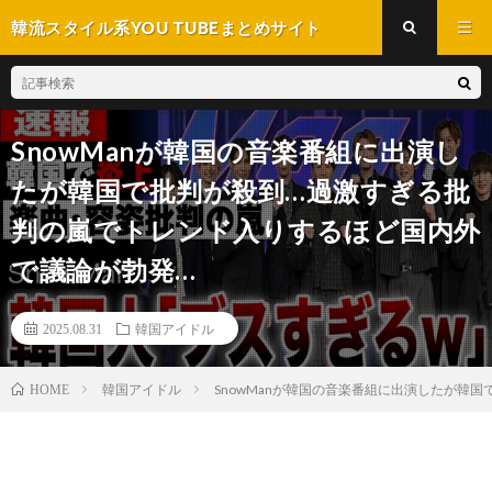
韓流スタイル系YOU TUBEまとめサイト
SnowManが韓国の音楽番組に出演し
たが韓国で批判が殺到…過激すぎる批
判の嵐でトレンド入りするほど国内外
で議論が勃発…
2025.08.31
韓国アイドル
韓国アイドル
SnowManが韓国の音楽番組に出演したが韓
HOME