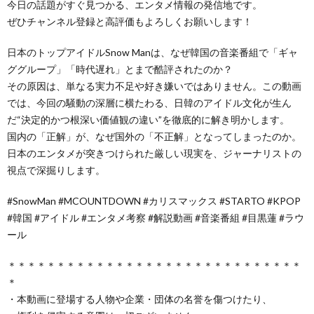
今日の話題がすぐ見つかる、エンタメ情報の発信地です。
ぜひチャンネル登録と高評価もよろしくお願いします！
日本のトップアイドルSnow Manは、なぜ韓国の音楽番組で「ギャ
ググループ」「時代遅れ」とまで酷評されたのか？
その原因は、単なる実力不足や好き嫌いではありません。この動画
では、今回の騒動の深層に横たわる、日韓のアイドル文化が生ん
だ“決定的かつ根深い価値観の違い”を徹底的に解き明かします。
国内の「正解」が、なぜ国外の「不正解」となってしまったのか。
日本のエンタメが突きつけられた厳しい現実を、ジャーナリストの
視点で深掘りします。
#SnowMan #MCOUNTDOWN #カリスマックス #STARTO #KPOP
#韓国 #アイドル #エンタメ考察 #解説動画 #音楽番組 #目黒蓮 #ラウ
ール
＊＊＊＊＊＊＊＊＊＊＊＊＊＊＊＊＊＊＊＊＊＊＊＊＊＊＊＊＊＊
＊
・本動画に登場する人物や企業・団体の名誉を傷つけたり、