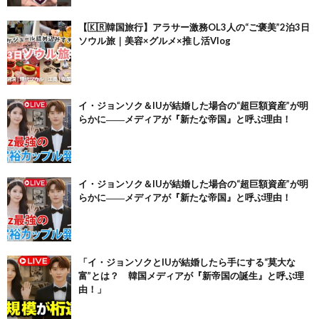
【🇰🇷韓国旅行】アラサー激務OL3人の“ご褒美”2泊3日
ソウル旅｜美容×グルメ×推し活Vlog
イ・ジョンソク＆IUが結婚した場合の“超巨額資産”が明
らかに――メディアが『新たな帝国』と呼ぶ理由！
イ・ジョンソク＆IUが結婚した場合の“超巨額資産”が明
らかに――メディアが『新たな帝国』と呼ぶ理由！
「イ・ジョンソクとIUが結婚したら手にする“莫大な
富”とは？ 韓国メディアが『新帝国の誕生』と呼ぶ理
由！」