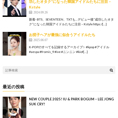
功したオタク”になった韓国アイドルたちに注目 –
Kstyle
2024.09.26
新着- BTS、SEVENTEEN、TXTも…デビュー後“成功したオタ
ク”になった韓国アイドルたちに注目 – Kstyle https:/[…]
お団子ヘアが最強に似合うアイドルたち
2025.06.07
K-POPのすべてを記録するアーカイブ✨ #kpop #アイドル
#aespa #fromis_9 #ive #ニンニン #kiof[…]
最近の投稿
NEW COUPLE 2025! IU & PARK BOGUM – LEE JONG
SUK CRY!