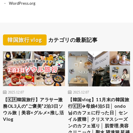
WordPress.org
韓国旅行 vlog
カテゴリの最新記事
2025.12.07
2025.12.07
【🇰🇷韓国旅行】アラサー激
【韓国vlog】11月末の韓国旅
務OL3人の“ご褒美”2泊3日ソ
行🇰🇷✈️母娘4泊5日│ ondo
ウル旅｜美容×グルメ×推し活
님のカフェに行った日│ セン
Vlog
イル渡韓│ クリスマスシーズ
ンのカフェ巡り│ 肌管理.美容
クリニック│ 聖水.望遠洞.延禧