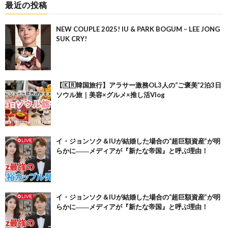
最近の投稿
NEW COUPLE 2025! IU & PARK BOGUM – LEE JONG
SUK CRY!
【🇰🇷韓国旅行】アラサー激務OL3人の“ご褒美”2泊3日
ソウル旅｜美容×グルメ×推し活Vlog
イ・ジョンソク＆IUが結婚した場合の“超巨額資産”が明
らかに――メディアが『新たな帝国』と呼ぶ理由！
イ・ジョンソク＆IUが結婚した場合の“超巨額資産”が明
らかに――メディアが『新たな帝国』と呼ぶ理由！