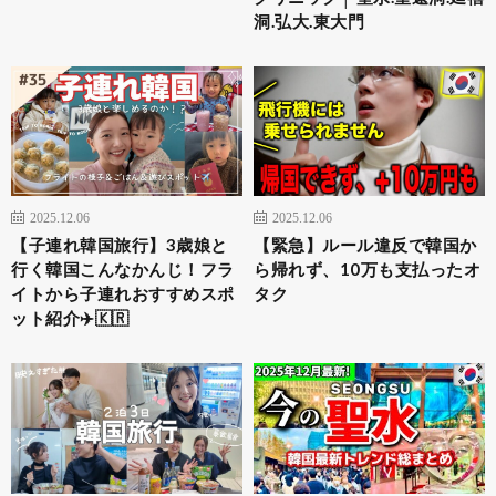
洞.弘大.東大門
2025.12.06
2025.12.06
【子連れ韓国旅行】3歳娘と
【緊急】ルール違反で韓国か
行く韓国こんなかんじ！フラ
ら帰れず、10万も支払ったオ
イトから子連れおすすめスポ
タク
ット紹介✈️🇰🇷