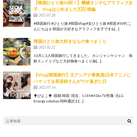
【韓国ひとり旅50回！】機械オンチなアラフィフ女
子、Vlogはじめました🇰🇷 後編
2025.07.26
#韓国旅行 #ひとり旅 #韓国Vlog #女ひとり旅 #韓国 #50代 こ
んにちは☺️ 韓国が大好きなアラフィフ女子です&[…]
韓国ひとり旅大好きなもの食べまくり
2025.02.22
11月に1人韓国旅行してきました。 カンジャンケジャン、海
鮮スンドゥブなど大好物食べまくり旅[…]
【Vlog|韓国旅行】元アシアナ乗務員|日本アニメに
ハマってる美容師さんがウケ過ぎた日
2022.07.14
🐥ぴよこ🐥 -国籍:韓国 -現在、CJ ENM Dia TV所属 -元LG
Energy solution 同時通訳士[…]