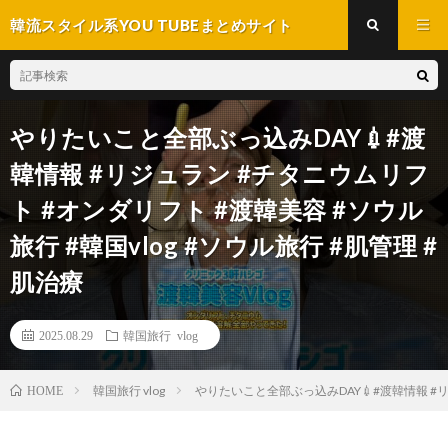
韓流スタイル系YOU TUBEまとめサイト
やりたいこと全部ぶっ込みDAY💉#渡
韓情報 #リジュラン #チタニウムリフ
ト #オンダリフト #渡韓美容 #ソウル
旅行 #韓国vlog #ソウル旅行 #肌管理 #
肌治療
2025.08.29
韓国旅行 vlog
韓国旅行 vlog
やりたいこと全部ぶっ込みDAY💉#渡韓情報 #リ
HOME