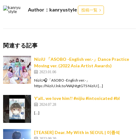
Author：kanryustyle
投稿一覧
関連する記事
NiziU 「ASOBO -English ver.-」Dance Practice
Moving ver. (2022 Asia Artist Awards)
2023.01.06
NiziU🎧「ASOBO -English ver.-」
https://NiziU.lnk.to/WAjNtgtGTS NiziU […]
Y’all.. we love him!! #nijiu #intoxicated #bl
2024.07.28
[…]
[TEASER] Dear. My With in SEOUL | 이종석
2023.09.20