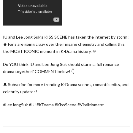
IU and Lee Jong Suk’s KISS SCENE has taken the internet by storm!
🔥 Fans are going crazy over their insane chemistry and calling this
the MOST ICONIC moment in K-Drama history. 💋
Do YOU think IU and Lee Jong Suk should star in a full romance
drama together? COMMENT below! 👇
🔔 Subscribe for more trending K-Drama scenes, romantic edits, and
celebrity updates!
#LeeJongSuk #IU #KDrama #KissScene #ViralMoment