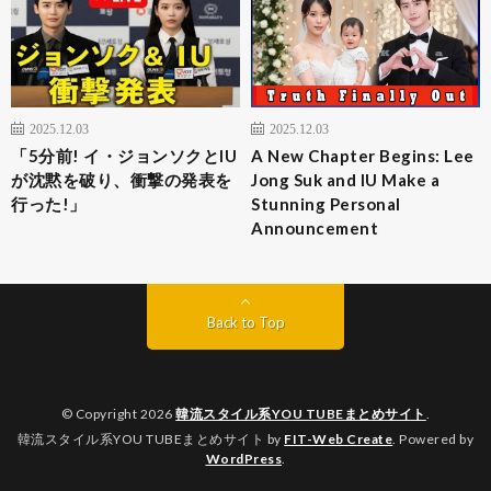
2025.12.03
2025.12.03
「5分前! イ・ジョンソクとIU
A New Chapter Begins: Lee
が沈黙を破り、衝撃の発表を
Jong Suk and IU Make a
行った!」
Stunning Personal
Announcement
Back to Top
© Copyright 2026
韓流スタイル系YOU TUBEまとめサイト
.
韓流スタイル系YOU TUBEまとめサイト by
FIT-Web Create
. Powered by
WordPress
.