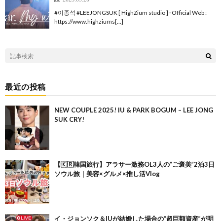
#이종석 #LEEJONGSUK [ HighZium studio ] · Official Web :
https://www.highziums[…]
最近の投稿
NEW COUPLE 2025! IU & PARK BOGUM – LEE JONG
SUK CRY!
【🇰🇷韓国旅行】アラサー激務OL3人の“ご褒美”2泊3日
ソウル旅｜美容×グルメ×推し活Vlog
イ・ジョンソク＆IUが結婚した場合の“超巨額資産”が明