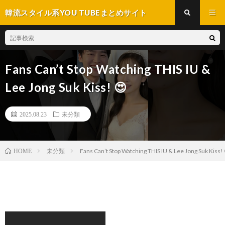
韓流スタイル系YOU TUBEまとめサイト
Fans Can’t Stop Watching THIS IU &
Lee Jong Suk Kiss! 😍
2025.08.23
未分類
未分類
Fans Can’t Stop Watching THIS IU & Lee Jong Suk Kiss!
HOME