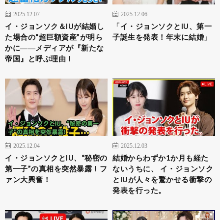
2025.12.07
2025.12.06
イ・ジョンソク＆IUが結婚し
「イ・ジョンソクとIU、第一
た場合の“超巨額資産”が明ら
子誕生を発表！年末に結婚」
かに――メディアが『新たな
帝国』と呼ぶ理由！
2025.12.04
2025.12.03
イ・ジョンソクとIU、“秘密の
結婚からわずか1か月も経た
第一子”の真相を突然暴露！フ
ないうちに、 イ・ジョンソク
ァン大興奮！
とIUが人々を驚かせる衝撃の
発表を行った。