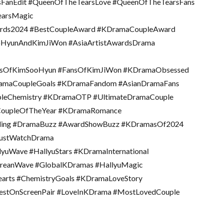
FanEdit #QueenOfTheTearsLove #QueenOfTheTearsFans
earsMagic
wards2024 #BestCoupleAward #KDramaCoupleAward
HyunAndKimJiWon #AsiaArtistAwardsDrama
nsOfKimSooHyun #FansOfKimJiWon #KDramaObsessed
amaCoupleGoals #KDramaFandom #AsianDramaFans
pleChemistry #KDramaOTP #UltimateDramaCouple
#CoupleOfTheYear #KDramaRomance
ding #DramaBuzz #AwardShowBuzz #KDramasOf2024
MustWatchDrama
uWave #HallyuStars #KDramaInternational
eanWave #GlobalKDramas #HallyuMagic
arts #ChemistryGoals #KDramaLoveStory
BestOnScreenPair #LoveInKDrama #MostLovedCouple