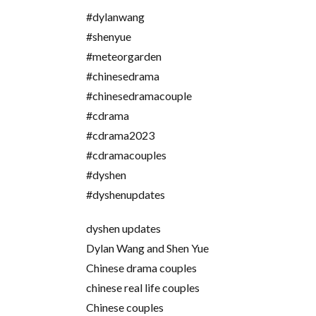
#dylanwang
#shenyue
#meteorgarden
#chinesedrama
#chinesedramacouple
#cdrama
#cdrama2023
#cdramacouples
#dyshen
#dyshenupdates
dyshen updates
Dylan Wang and Shen Yue
Chinese drama couples
chinese real life couples
Chinese couples