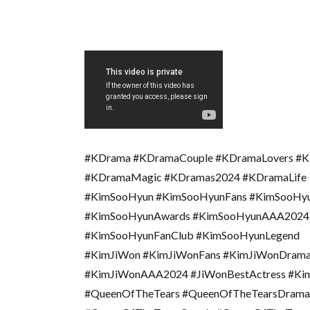
#KDrama #KDramaCouple #KDramaLovers #K
#KDramaMagic #KDramas2024 #KDramaLife
#KimSooHyun #KimSooHyunFans #KimSooHy
#KimSooHyunAwards #KimSooHyunAAA2024 
#KimSooHyunFanClub #KimSooHyunLegend
#KimJiWon #KimJiWonFans #KimJiWonDram
#KimJiWonAAA2024 #JiWonBestActress #Ki
#QueenOfTheTears #QueenOfTheTearsDrama