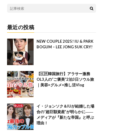
最近の投稿
NEW COUPLE 2025! IU & PARK
BOGUM – LEE JONG SUK CRY!
【🇰🇷韓国旅行】アラサー激務
OL3人の“ご褒美”2泊3日ソウル旅
｜美容×グルメ×推し活Vlog
イ・ジョンソク＆IUが結婚した場
合の“超巨額資産”が明らかに――
メディアが『新たな帝国』と呼ぶ
理由！