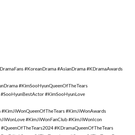
DramaFans #KoreanDrama #AsianDrama #KDramaAwards
unDrama #KimSooHyunQueenOfTheTears
#SooHyunBestActor #KimSooHyunLove
a #KimJiWonQueenOfTheTears #KimJiWonAwards
mJiWonLove #KimJiWonFanClub #KimJiWonIcon
 #QueenOfTheTears2024 #KDramaQueenOfTheTears