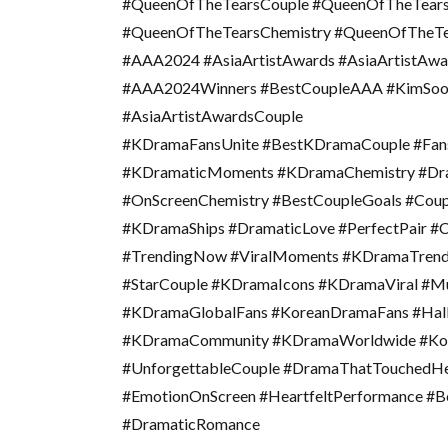
#QueenOfTheTearsCouple #QueenOfTheTears
#QueenOfTheTearsChemistry #QueenOfTheT
#AAA2024 #AsiaArtistAwards #AsiaArtistA
#AAA2024Winners #BestCoupleAAA #KimSoo
#AsiaArtistAwardsCouple
#KDramaFansUnite #BestKDramaCouple #Fa
#KDramaticMoments #KDramaChemistry #Dr
#OnScreenChemistry #BestCoupleGoals #Cou
#KDramaShips #DramaticLove #PerfectPair 
#TrendingNow #ViralMoments #KDramaTren
#StarCouple #KDramaIcons #KDramaViral #
#KDramaGlobalFans #KoreanDramaFans #Hally
#KDramaCommunity #KDramaWorldwide #Kor
#UnforgettableCouple #DramaThatTouchedHe
#EmotionOnScreen #HeartfeltPerformance #
#DramaticRomance