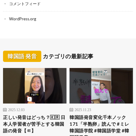
コメントフィード
WordPress.org
韓国語 発音
カテゴリの最新記事
2025.12.03
2025.11.23
正しい発音はどっち？🇰🇷 日
韓国語発音変化千本ノック
本人学習者が苦手とする韓国
171「半熟卵」読んで #ミレ
語の発音【ㅌ】
韓国語学院 #韓国語学堂 #韓