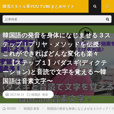
韓流スタイル系YOU TUBEまとめサイト
韓国語の発音を身体になじませる３ス
テップ！プリヤ・メソッドを伝授♩
これができればどんな変化も楽々
♬【ステップ１】パダスギ(ディクテ
ーション)と音読で文字を覚える〜韓
国語は音素文字〜
2025.08.14
韓国語 発音
韓国語 発音
韓国語の発音を身体になじませる３ステップ！プ
HOME