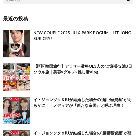
最近の投稿
NEW COUPLE 2025! IU & PARK BOGUM – LEE JONG
SUK CRY!
【🇰🇷韓国旅行】アラサー激務OL3人の“ご褒美”2泊3日
ソウル旅｜美容×グルメ×推し活Vlog
イ・ジョンソク＆IUが結婚した場合の“超巨額資産”が明
らかに――メディアが『新たな帝国』と呼ぶ理由！
イ・ジョンソク＆IUが結婚した場合の“超巨額資産”が明