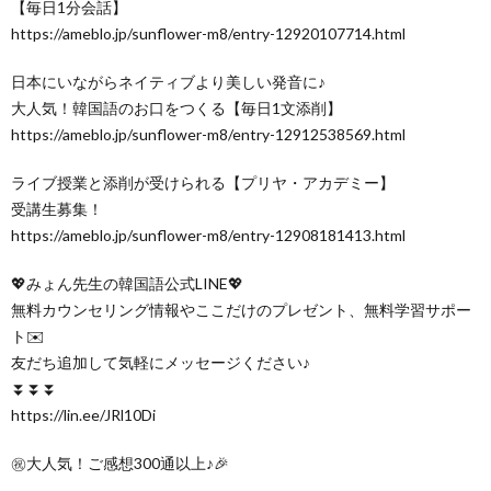
【毎日1分会話】
https://ameblo.jp/sunflower-m8/entry-12920107714.html
日本にいながらネイティブより美しい発音に♪
大人気！韓国語のお口をつくる【毎日1文添削】
https://ameblo.jp/sunflower-m8/entry-12912538569.html
ライブ授業と添削が受けられる【プリヤ・アカデミー】
受講生募集！
https://ameblo.jp/sunflower-m8/entry-12908181413.html
💖みょん先生の韓国語公式LINE💖
無料カウンセリング情報やここだけのプレゼント、無料学習サポー
ト✉️
友だち追加して気軽にメッセージください♪
⏬⏬⏬
https://lin.ee/JRl10Di
㊗️大人気！ご感想300通以上♪🎉