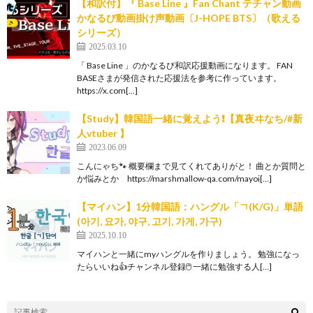
【和訳付】『 Base Line 』Fan Chant テチャン動画
かなるび動画掛け声動画〔J-HOPE BTS〕（歌える
シリーズ）
2025.03.10
「 Base Line 」のかなるび和訳応援動画になります。 FAN
BASEさまが発信された応援法を参考に作っています。
https://x.com[…]
【Study】韓国語一緒に覚えよう❗️【真夜ヰなち/#新
人vtuber 】
2023.06.09
こんにゃち🐾 概要欄まで見てくれてありがと！ 曲とか質問と
か悩みとか https://marshmallow-qa.com/mayoi[…]
【マイハン】1分韓国語：ハングル「ㄱ(K/G)」単語
(아기, 요가, 야구, 고기, 가게, 가구)
2025.10.10
マイハンと一緒にmyハングルを作りましょう。 勉強になっ
たらいいね👍チャンネル登録🖱️ 一緒に勉強する人[…]