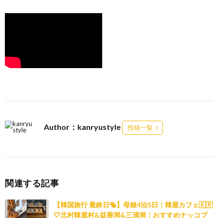
Author：kanryustyle
投稿一覧
関連する記事
【韓国旅行 最終日🥯】母娘4泊5日￤韓屋カフェ🇰🇷
🤍北村韓屋村&益善洞&三清洞￤おすすめナッコプ