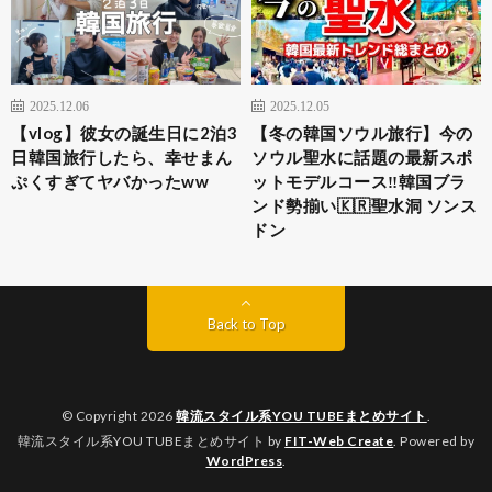
2025.12.06
2025.12.05
【vlog】彼女の誕生日に2泊3
【冬の韓国ソウル旅行】今の
日韓国旅行したら、幸せまん
ソウル聖水に話題の最新スポ
ぷくすぎてヤバかったww
ットモデルコース‼️韓国ブラ
ンド勢揃い🇰🇷聖水洞 ソンス
ドン
Back to Top
© Copyright 2026
韓流スタイル系YOU TUBEまとめサイト
.
韓流スタイル系YOU TUBEまとめサイト by
FIT-Web Create
. Powered by
WordPress
.