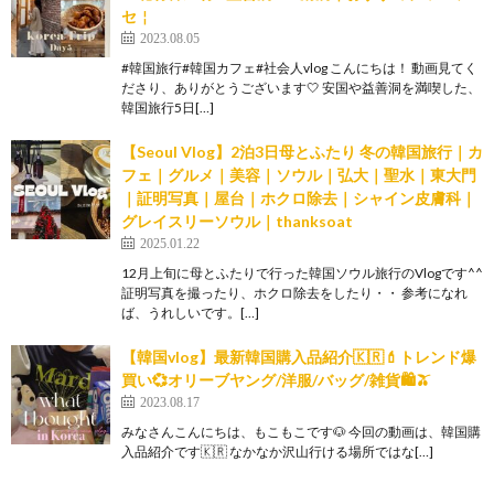
セ‪￤
2023.08.05
#韓国旅行#韓国カフェ#社会人vlog こんにちは！ 動画見てく
ださり、ありがとうございます🤍 安国や益善洞を満喫した、
韓国旅行5日[…]
【Seoul Vlog】2泊3日母とふたり 冬の韓国旅行｜カ
フェ｜グルメ｜美容｜ソウル｜弘大｜聖水｜東大門
｜証明写真｜屋台｜ホクロ除去｜シャイン皮膚科｜
グレイスリーソウル｜thanksoat
2025.01.22
12月上旬に母とふたりで行った韓国ソウル旅行のVlogです^^
証明写真を撮ったり、ホクロ除去をしたり・・ 参考になれ
ば、うれしいです。[…]
【韓国vlog】最新韓国購入品紹介🇰🇷💄トレンド爆
買い💞オリーブヤング/洋服/バッグ/雑貨🛍🫒
2023.08.17
みなさんこんにちは、もこもこです🐶 今回の動画は、韓国購
入品紹介です🇰🇷 なかなか沢山行ける場所ではな[…]