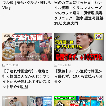
ウル旅｜美容×グルメ×推し活
님のカフェに行った日│ セン
Vlog
イル渡韓│ クリスマスシーズ
ンのカフェ巡り│ 肌管理.美容
クリニック│ 聖水.望遠洞.延禧
洞.弘大.東大門
2025.12.06
2025.12.06
【子連れ韓国旅行】3歳娘と
【緊急】ルール違反で韓国か
行く韓国こんなかんじ！フラ
ら帰れず、10万も支払ったオ
イトから子連れおすすめスポ
タク
ット紹介✈️🇰🇷