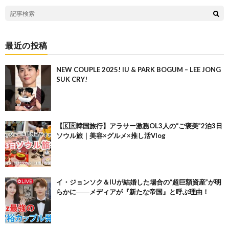
最近の投稿
NEW COUPLE 2025! IU & PARK BOGUM – LEE JONG
SUK CRY!
【🇰🇷韓国旅行】アラサー激務OL3人の“ご褒美”2泊3日
ソウル旅｜美容×グルメ×推し活Vlog
イ・ジョンソク＆IUが結婚した場合の“超巨額資産”が明
らかに――メディアが『新たな帝国』と呼ぶ理由！