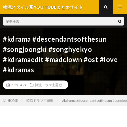
韓流スタイル系YOU TUBEまとめサイト
#kdrama #descendantsofthesun
#songjoongki #songhyekyo
#kdramaedit #madclown #ost #love
#kdramas
2025.04.24
韓流ドラマ主題歌
韓流ドラマ主題歌
#kdrama #descendantsofthesun #songjoo
HOME