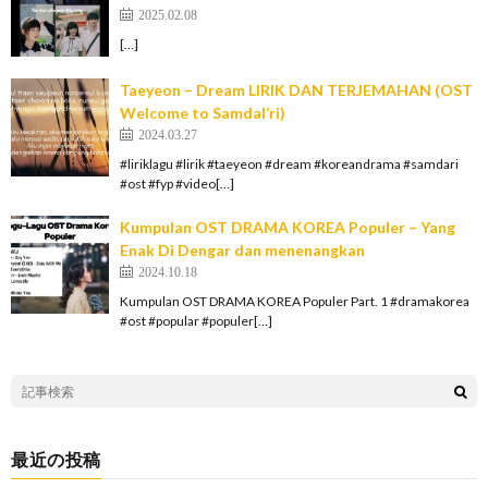
2025.02.08
[…]
Taeyeon – Dream LIRIK DAN TERJEMAHAN (OST
Welcome to Samdal’ri)
2024.03.27
#liriklagu #lirik #taeyeon #dream #koreandrama #samdari
#ost #fyp #video[…]
Kumpulan OST DRAMA KOREA Populer – Yang
Enak Di Dengar dan menenangkan
2024.10.18
Kumpulan OST DRAMA KOREA Populer Part. 1 #dramakorea
#ost #popular #populer[…]
最近の投稿