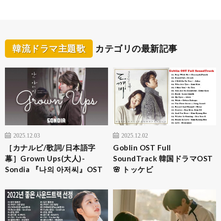
韓流ドラマ主題歌
カテゴリの最新記事
2025.12.03
2025.12.02
［カナルビ/歌詞/日本語字
Goblin OST Full
幕］Grown Ups(大人)-
SoundTrack 韓国ドラマOST
Sondia 『나의 아저씨』OST
🌸 トッケビ