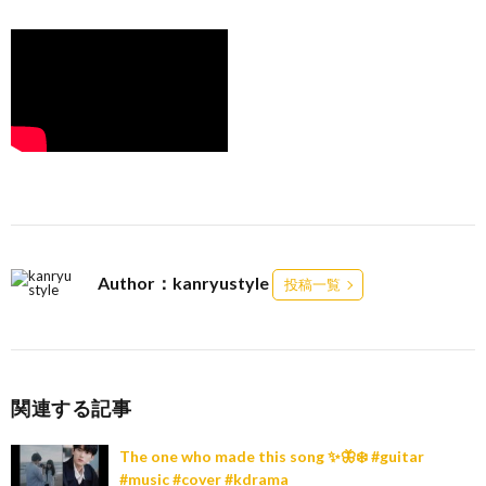
Author：kanryustyle
投稿一覧
関連する記事
The one who made this song ✨🦋❄️ #guitar
#music #cover #kdrama