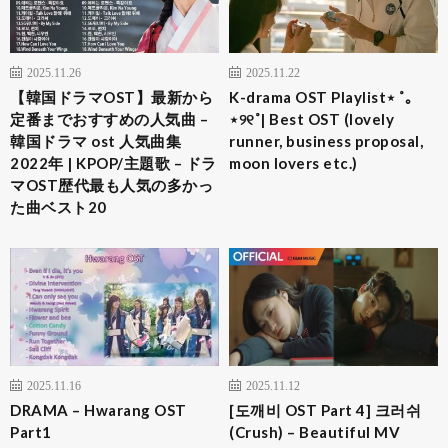
2025.11.26
2025.11.22
【韓国ドラマOST】最新から
K-drama OST Playlist⋆ ˚｡
定番までおすすめの人気曲 –
⋆୨୧˚| Best OST (lovely
韓国ドラマ ost 人気曲集
runner, business proposal,
2022年 | KPOP/主題歌 – ドラ
moon lovers etc.)
マOST歴代最も人気の多かっ
た曲ベスト20
2025.11.16
2025.11.12
DRAMA – Hwarang OST
[도깨비 OST Part 4] 크러쉬
Part1
(Crush) – Beautiful MV