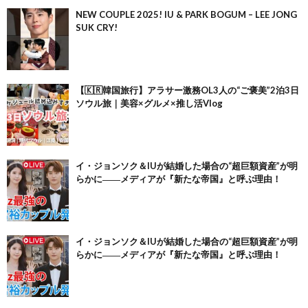
NEW COUPLE 2025! IU & PARK BOGUM – LEE JONG
SUK CRY!
【🇰🇷韓国旅行】アラサー激務OL3人の“ご褒美”2泊3日
ソウル旅｜美容×グルメ×推し活Vlog
イ・ジョンソク＆IUが結婚した場合の“超巨額資産”が明
らかに――メディアが『新たな帝国』と呼ぶ理由！
イ・ジョンソク＆IUが結婚した場合の“超巨額資産”が明
らかに――メディアが『新たな帝国』と呼ぶ理由！