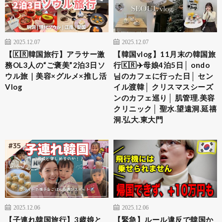
2025.12.07
2025.12.07
【🇰🇷韓国旅行】アラサー激
【韓国vlog】11月末の韓国旅
務OL3人の“ご褒美”2泊3日ソ
行🇰🇷✈️母娘4泊5日│ ondo
ウル旅｜美容×グルメ×推し活
님のカフェに行った日│ セン
Vlog
イル渡韓│ クリスマスシーズ
ンのカフェ巡り│ 肌管理.美容
クリニック│ 聖水.望遠洞.延禧
洞.弘大.東大門
2025.12.06
2025.12.06
【子連れ韓国旅行】3歳娘と
【緊急】ルール違反で韓国か