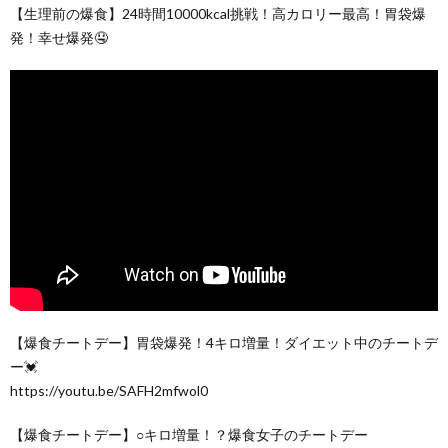
【生理前の爆食】24時間10000kcal挑戦！高カロリー最高！胃袋爆
発！幸せ爆発🤤
【爆食チートデー】胃袋爆発！4キロ増量！ダイエット中のチートデ
ー💓
https://youtu.be/SAFH2mfwol0
【爆食チートデー】○キロ増量！？爆食女子のチートデー