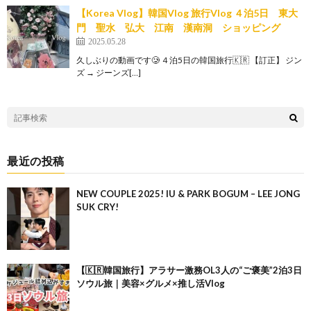
【Korea Vlog】韓国Vlog 旅行Vlog ４泊5日 東大
門 聖水 弘大 江南 漢南洞 ショッピング
2025.05.28
久しぶりの動画です🥲 ４泊5日の韓国旅行🇰🇷 【訂正】 ジン
ズ → ジーンズ[…]
最近の投稿
NEW COUPLE 2025! IU & PARK BOGUM – LEE JONG
SUK CRY!
【🇰🇷韓国旅行】アラサー激務OL3人の“ご褒美”2泊3日
ソウル旅｜美容×グルメ×推し活Vlog