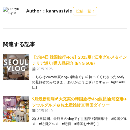
Author：kanryustyle
投稿一覧
関連する記事
【3泊4日 韓国旅行vlog】2025夏 | 江南グルメ＆イン
テリア巡り|購入品紹介 (ENG SUB)
2025.09.25
こちらは2025年夏vlogの後編です🍉 待ってくださった66名
の登録者のみなさま、 ありがとうございますㅠㅠ Big thanks
[…]
9月最新明洞🍂大充実の韓国旅行vlog🇰🇷金浦空港✈️
ソウルグルメ🥮お土産雑貨✍🏻韓国ダイソー
2025.10.10
2泊3日韓国、最終日のvlogです🇰🇷💛 #韓国旅行 #韓国グル
メ #明洞グルメ #明洞 #韓国お土産[…]