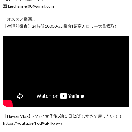
💌 kiechannel00@gmail.com
↓↓オススメ動画↓↓
【生理前爆食】24時間10000kcal爆食❗️超高カロリー大量摂取❗️
【Hawaii Vlog】ハワイ女子旅5泊６日 🌺楽しすぎて戻りたい！！
https://youtu.be/FodXuRfRyww