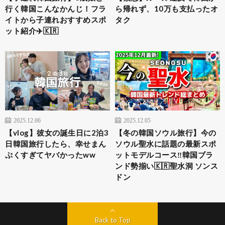
行く韓国こんなかんじ！フラ
ら帰れず、10万も支払ったオ
イトから子連れおすすめスポ
タク
ット紹介✈️🇰🇷
2025.12.06
2025.12.05
【vlog】彼女の誕生日に2泊3
【冬の韓国ソウル旅行】今の
日韓国旅行したら、幸せまん
ソウル聖水に話題の最新スポ
ぷくすぎてヤバかったww
ットモデルコース‼️韓国ブラ
ンド勢揃い🇰🇷聖水洞 ソンス
ドン
Back to Top