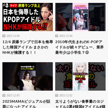
2025.12.04
2025.12.04
12/4 原爆ランプで日本を侮辱
2010年代生まれのK-POPア
した韓国アイドル まさかの
イドルが続々デビュー、業界
NHKが擁護する！！
最年少は小学生？😮
2025.12.03
2025.12.02
2025MAMAビジュアルが話
太りようがない食事量のヨジ
題になったアイドル
ャドル3選#韓国#アイドル#韓