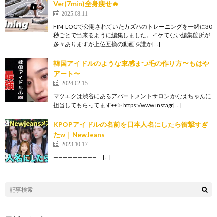
Ver(7min)全身痩せ🔥
2025.08.11
FIM-LOGで公開されていたカズハのトレーニングを一緒に30
秒ごとで出来るように編集しました。イケてない編集箇所が
多々ありますが上位互換の動画を誰か[…]
韓国アイドルのような束感まつ毛の作り方〜もはや
アート〜
2024.02.15
マツエクは渋谷にあるアパートメントサロン かなえちゃんに
担当してもらってます👀✨ https://www.instagr[…]
KPOPアイドルの名前を日本人名にしたら衝撃すぎ
たw｜NewJeans
2023.10.17
——————————̵[…]