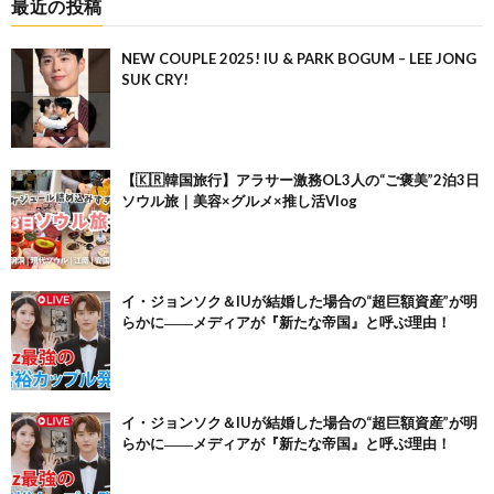
最近の投稿
NEW COUPLE 2025! IU & PARK BOGUM – LEE JONG
SUK CRY!
【🇰🇷韓国旅行】アラサー激務OL3人の“ご褒美”2泊3日
ソウル旅｜美容×グルメ×推し活Vlog
イ・ジョンソク＆IUが結婚した場合の“超巨額資産”が明
らかに――メディアが『新たな帝国』と呼ぶ理由！
イ・ジョンソク＆IUが結婚した場合の“超巨額資産”が明
らかに――メディアが『新たな帝国』と呼ぶ理由！