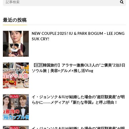
最近の投稿
NEW COUPLE 2025! IU & PARK BOGUM – LEE JONG
SUK CRY!
【🇰🇷韓国旅行】アラサー激務OL3人の“ご褒美”2泊3日
ソウル旅｜美容×グルメ×推し活Vlog
イ・ジョンソク＆IUが結婚した場合の“超巨額資産”が明
らかに――メディアが『新たな帝国』と呼ぶ理由！
イ・ジョンソク＆IUが結婚した場合の“超巨額資産”が明