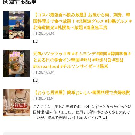
関連する記事
【コスパ最強食べ飲み放題】お酒から肉、刺身、韓
国料理まで食べ放題！ #北海道グルメ #札幌グルメ #
北海道観光 #札幌食べ放題 #道産魚工房
2023.06.01
[…]
元気ハツラツゥ🧃🤘 #キムヨンデ #韓国 #韓国学食 #
とある日の学食イン韓国 #학식 #학생식당 #점심
#koreanfood #チルソンサイダー #黒米
2024.05.04
[…]
【おうち居酒屋】簡単おいしい韓国料理で夫婦晩酌
2020.12.04
こんにちは、平凡な夫婦です。 今回はずっと食べたかった韓
国料理3品を作りました。 使用する調味料が多く少し大変で
したが、簡単で美味しい！お酒のすすむ料[…]