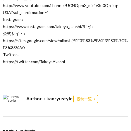
http://www.youtube.com/channel/UCNOpmX_mk4v3u0Qznkq-
U3A?sub_confirmation=1
Instagram↓
https://www.instagram.com/takeya_akashi/?hl=ja
公式サイト↓
https://sites.google.com/view/mikoshi/%E3%83%9B%E3%83%BC%
E3%83%A0
Twitter↓
https://twitter.com/TakeyaAkashi
Author：kanryustyle
投稿一覧