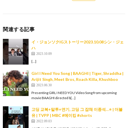
関連する記事
イ・ジョンソクIGストーリー2023.10.08シン・ジェ
ハ
2023.10.09
[…]
Girl I Need You Song | BAAGHI | Tiger, Shraddha |
Arijit Singh, Meet Bros, Roach Killa, Khushboo
2023.06.30
Presenting GIRL I NEED YOU Video Song from upcoming
movie BAAGHI directed b[…]
고딩 교복+말투+연기, 고딩 그 잡채 이종석…⭐ | 더블
유 | TVPP | MBC #메이킹 #shorts
2022.09.03