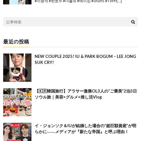
#이종석 #한효주 #더블유 #메이킹 #shorts #TVPP[…]
最近の投稿
NEW COUPLE 2025! IU & PARK BOGUM – LEE JONG
SUK CRY!
【🇰🇷韓国旅行】アラサー激務OL3人の“ご褒美”2泊3日
ソウル旅｜美容×グルメ×推し活Vlog
イ・ジョンソク＆IUが結婚した場合の“超巨額資産”が明
らかに――メディアが『新たな帝国』と呼ぶ理由！