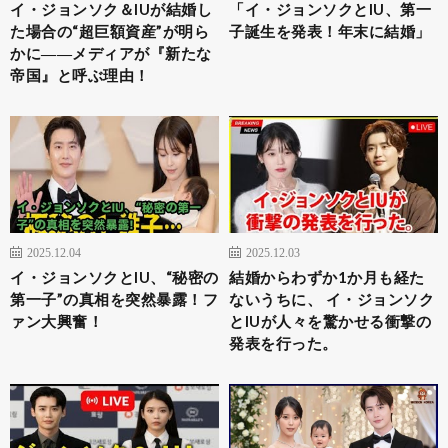
イ・ジョンソク＆IUが結婚し
「イ・ジョンソクとIU、第一
た場合の“超巨額資産”が明ら
子誕生を発表！年末に結婚」
かに――メディアが『新たな
帝国』と呼ぶ理由！
2025.12.04
2025.12.03
イ・ジョンソクとIU、“秘密の
結婚からわずか1か月も経た
第一子”の真相を突然暴露！フ
ないうちに、 イ・ジョンソク
ァン大興奮！
とIUが人々を驚かせる衝撃の
発表を行った。