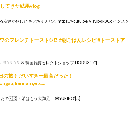
してきた結果vlog
しい さぶちゃんねる https://youtu.be/Visvipok8Ck インスタ
のフレンチトースト✨🍞 #朝ごはんレシピ #トーストア
☟ ☟ ☟ ☟ 💠 韓国雑貨セレクトショップ[HODU3″] Ǵ[…]
泊5日の旅✈️ だいすきー最高だった！
eongsu,hannam,etc…
の🇰🇷 ４泊はもう大満足！ 💟YURINO’[…]