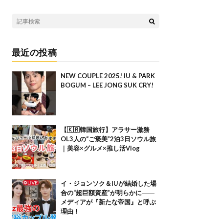
最近の投稿
NEW COUPLE 2025! IU & PARK
BOGUM – LEE JONG SUK CRY!
【🇰🇷韓国旅行】アラサー激務
OL3人の“ご褒美”2泊3日ソウル旅
｜美容×グルメ×推し活Vlog
イ・ジョンソク＆IUが結婚した場
合の“超巨額資産”が明らかに――
メディアが『新たな帝国』と呼ぶ
理由！