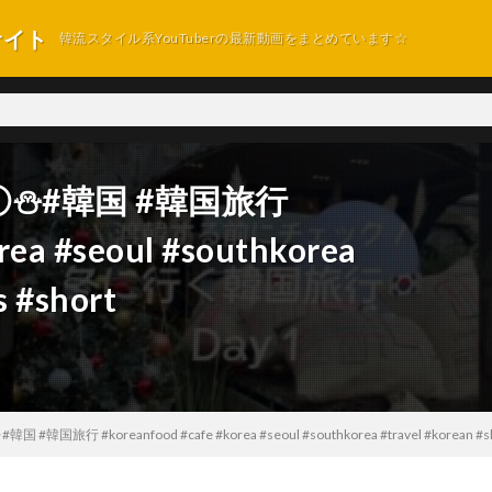
サイト
韓流スタイル系YouTuberの最新動画をまとめています☆
⛄️#韓国 #韓国旅行
rea #seoul #southkorea
s #short
国旅行 #koreanfood #cafe #korea #seoul #southkorea #travel #korean #sho