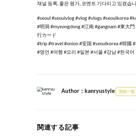
채널 등록, 좋은 평가, 코멘트 기다리고 있겠습
#seoul #seoulvlog #vlog #vlogs #seoulkore
#明洞 #myeongdong #江南 #gangnam #東大門 
行カード
#trip #travel #onion #安国 #seoulkorea #
#명언 #여행 #요리 #일본 #서울 #강남 #한국어
Author：kanryustyle
投稿一覧
関連する記事