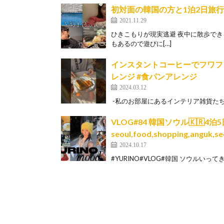
初対面の韓国の方と1泊2日旅行
2021.11.29
ひきこもりが現実逃避 夜中に散歩できる友達が欲
もあるので遊びに[…]
インスタントコーヒーでフワフワ
レンジ #食パンアレンジ
2024.03.12
⁡ -私のお部屋にあるインテリア雑貨たち- ☟ 
VLOG#84 韓国ソウル🇰🇷4
seoul,food,shopping,anguk,s
2024.10.17
#YURINO#VLOG#韓国 ソウルいってきた