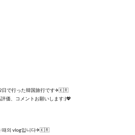
2日で行った韓国旅行です✈︎🇰🇷
価、コメントお願いします:)💖
때의 vlog입니다✈︎🇰🇷