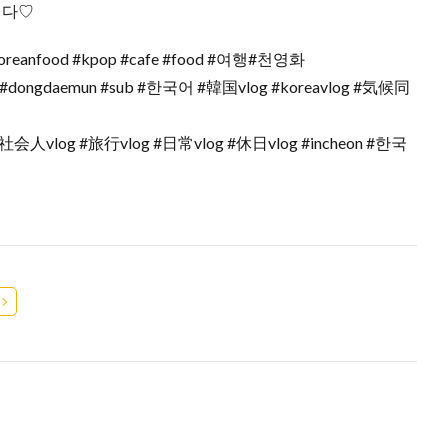
니다♡
a #koreanfood #kpop #cafe #food #여행#천영화
#dongdaemun #sub #한국어 #韓国vlog #koreavlog #気候同
韓國 #社会人vlog #旅行vlog #日常vlog #休日vlog #incheon #한국