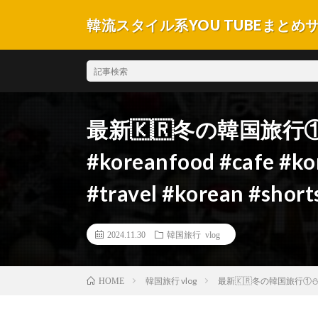
韓流スタイル系YOU TUBEまとめ
最新🇰🇷冬の韓国旅行①
#koreanfood #cafe #ko
#travel #korean #short
2024.11.30
韓国旅行 vlog
韓国旅行 vlog
最新🇰🇷冬の韓国旅行①⛄️#韓国 #韓
HOME