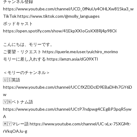
チャンネル登録
https://www.youtube.com/channel/UCD_0fNuUy4OHLXw815ka3_w
TikTok https://www.tiktok.com/@molly_languages
ポッドキャスト
https://open.spotify.com/show/41EkpXXIoGsKX8Rj4p98Oi
こんにちは、モリーです。
ご要望・リクエスト https://querie.me/user/yuichiro_morimo
モリーに差し入れする https://amzn.asia/dG09XTl
＜モリーのチャンネル＞
🇺🇸英語
https://www.youtube.com/channel/UCCfXZDDclD9EBaDHh7GY6D
w
🇻🇳ベトナム語
https://www.youtube.com/channel/UCtP7ndpwg4CEgBP3pqR5yw
A
🇲🇾マレー語 https://www.youtube.com/channel/UC-xLx-75XGMt-
rVkqOAJu-g