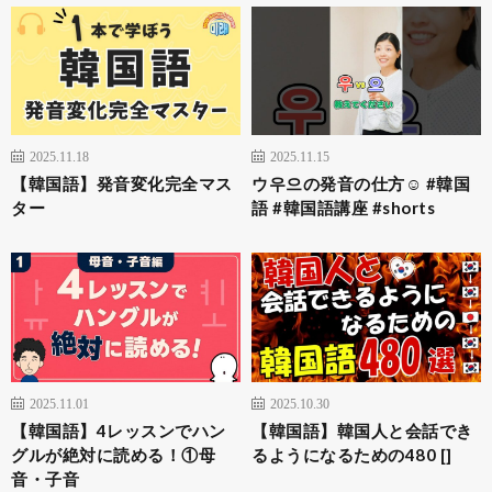
2025.11.18
2025.11.15
【韓国語】発音変化完全マス
ウ우으の発音の仕方☺️ #韓国
ター
語 #韓国語講座 #shorts
2025.11.01
2025.10.30
【韓国語】4レッスンでハン
【韓国語】韓国人と会話でき
グルが絶対に読める！①母
るようになるための480 []
音・子音