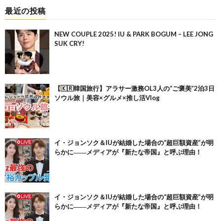
最近の投稿
NEW COUPLE 2025! IU & PARK BOGUM – LEE JONG
SUK CRY!
【🇰🇷韓国旅行】アラサー激務OL3人の“ご褒美”2泊3日
ソウル旅｜美容×グルメ×推し活Vlog
イ・ジョンソク＆IUが結婚した場合の“超巨額資産”が明
らかに――メディアが『新たな帝国』と呼ぶ理由！
イ・ジョンソク＆IUが結婚した場合の“超巨額資産”が明
らかに――メディアが『新たな帝国』と呼ぶ理由！