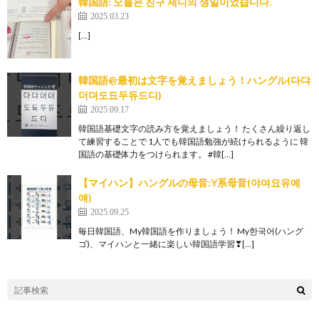
韓国語: 오늘은 친구 제니의 생일이었습니다.
2025.03.23
[…]
韓国語@最初は文字を覚えましょう！ハングル(다댜
더뎌도됴두듀드디)
2025.09.17
韓国語基礎文字の読み方を覚えましょう！ たくさん繰り返し
て練習することで 1人でも韓国語勉強が続けられるように 韓
国語の基礎体力をつけられます。 #韓[…]
【マイハン】ハングルの母音:Y系母音(야여요유예
얘)
2025.09.25
毎日韓国語、My韓国語を作りましょう！ My한국어(ハング
ゴ)、マイハンと一緒に楽しい韓国語学習❣[…]