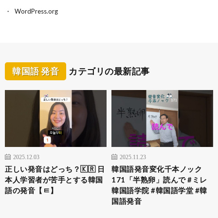
WordPress.org
韓国語 発音
カテゴリの最新記事
2025.12.03
2025.11.23
正しい発音はどっち？🇰🇷 日
韓国語発音変化千本ノック
本人学習者が苦手とする韓国
171「半熟卵」読んで #ミレ
語の発音【ㅌ】
韓国語学院 #韓国語学堂 #韓
国語発音