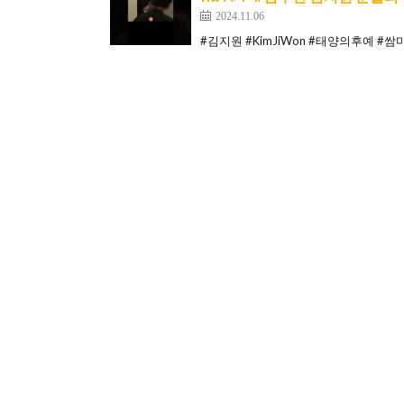
2024.11.06
#김지원 #KimJiWon #태양의후예 #쌈마이웨이 #