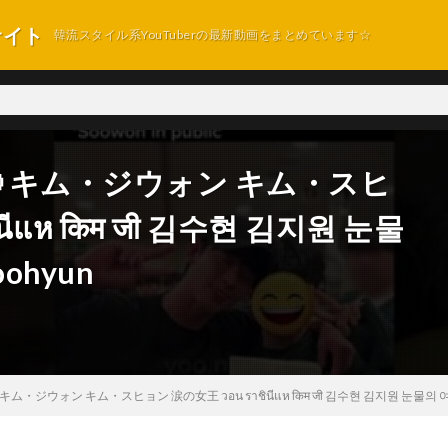
サイト
韓流スタイル系YouTuberの最新動画をまとめています☆
taff 🤩 キム・ジウォン キム・スヒ
นีแห किम जी 김수현 김지원 눈물
oohyun
aff 🤩 キム・ジウォン キム・スヒョン 涙の女王 วอน ราชินีแห किम जी 김수현 김지원 눈물의 여왕 