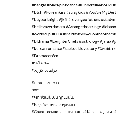
#bangla #blackpinkdance #Cinderellaat2AM #d
#btsff #koreankiss #straykids #YouAreMyDestiny #مسلسل_کوری #iu #kore #koreklipleri #
#beyourknight #jkff #revengeofothers #studymotivation #اغانی #حب_فی_الجوار
#bellezaverdadera #Arrangedmarriage #lebanon
#worldcup #FIFA #Beirut #Seeyouontheothersi
#bldrama #LaughterChefs #sistrology #jafaa #
#koreanromance #taekooklovestory #கொரியன
#Dramacoréen
#কোরীয়নাটক
#درامای_کۆری
#דרמותקוריאניות
שפה
#Կորեականդրամա
#Корейскиетелесериалы
#Солонгосынолонангиткино #Корейскадрама 