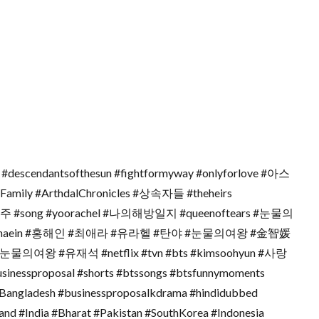
dantsofthesun #fightformyway #onlyforlove #아스
mily #ArthdalChronicles #상속자들 #theheirs
주 #song #yoorachel #나의해방일지 #queenoftears #눈물의
sa #honghaein #홍해인 #최애라 #유라헬 #탄야 #눈물의여왕 #金智媛
물의여왕 #유재석 #netflix #tvn #bts #kimsoohyun #사랑
usinessproposal #shorts #btssongs #btsfunnymoments
#Bangladesh #businessproposalkdrama #hindidubbed
and #India #Bharat #Pakistan #SouthKorea #Indonesia