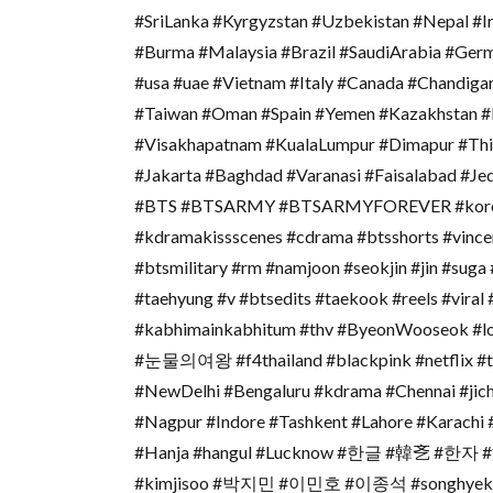
#SriLanka #Kyrgyzstan #Uzbekistan #Nepal #
#Burma #Malaysia #Brazil #SaudiArabia #Ger
#usa #uae #Vietnam #Italy #Canada #Chandiga
#Taiwan #Oman #Spain #Yemen #Kazakhstan #Ne
#Visakhapatnam #KualaLumpur #Dimapur #Thi
#Jakarta #Baghdad #Varanasi #Faisalabad #Je
#BTS #BTSARMY #BTSARMYFOREVER #koreandr
#kdramakissscenes #cdrama #btsshorts #vincen
#btsmilitary #rm #namjoon #seokjin #jin #suga
#taehyung #v #btsedits #taekook #reels #viral
#kabhimainkabhitum #thv #ByeonWooseok #lo
#눈물의여왕 #f4thailand #blackpink #netflix #t
#NewDelhi #Bengaluru #kdrama #Chennai #jichangwook #jcw
#Nagpur #Indore #Tashkent #Lahore #Karachi
#Hanja #hangul #Lucknow #한글 #韓㐎 #한자 #漢
#kimjisoo #박지민 #이민호 #이종석 #songhy