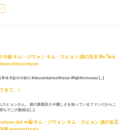
물의 여왕 キム・ジウォン キム・スヒョン 涙の女王 คิม ว็อน
mjiwon kimsoohyun
예 #쌈마이웨이 #descendantsofthesun #fightformyway […]
てきて…！
ムスヒョンさん。 彼の真面目さや優しさを知っているファンだからこ
持ちでこの動画を[…]
kimsoohyun did 🤛😀 キム・ジウォン キム・スヒョン 涙の女王
여왕 queenoftears