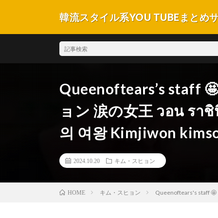
韓流スタイル系YOU TUBEまとめ
Queenoftears’s s
ョン 涙の女王 วอน ราชิ
의 여왕 Kimjiwon kims
2024.10.20
キム・スヒョン
キム・スヒョン
Queenoftears's st
HOME