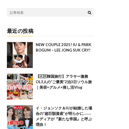
最近の投稿
NEW COUPLE 2025! IU & PARK
BOGUM – LEE JONG SUK CRY!
【🇰🇷韓国旅行】アラサー激務
OL3人の“ご褒美”2泊3日ソウル旅
｜美容×グルメ×推し活Vlog
イ・ジョンソク＆IUが結婚した場
合の“超巨額資産”が明らかに――
メディアが『新たな帝国』と呼ぶ
理由！