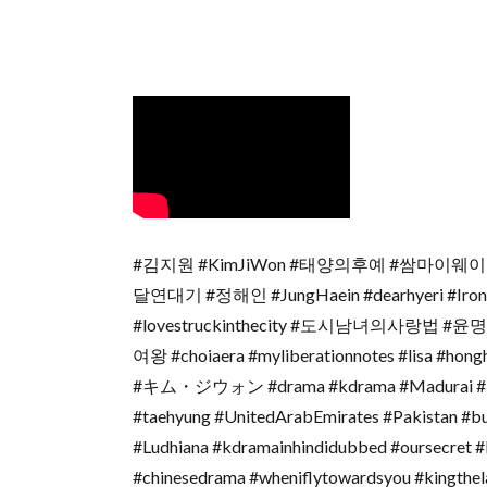
#김지원 #KimJiWon #태양의후예 #쌈마이웨이 #descen
달연대기 #정해인 #JungHaein #dearhyeri #IronFa
#lovestruckinthecity #도시남녀의사랑법 #윤명
여왕 #choiaera #myliberationnotes #li
#キム・ジウォン #drama #kdrama #Madurai #눈
#taehyung #UnitedArabEmirates #Pakistan #b
#Ludhiana #kdramainhindidubbed #oursecret 
#chinesedrama #wheniflytowardsyou #kingthel