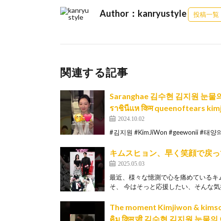
Author：kanryustyle
投稿一覧
関連する記事
Saranghae 김수현 김지원 눈
ราชินีแห किम queenoftears ki
2024.10.02
#김지원 #KimJiWon #geewonii #태양의후
キムスヒョン、早く笑顔で戻っ
2025.05.03
最近、様々な憶測で心を痛めているキ
そ、 今はそっと応援したい、そんな気
The moment Kimjiwon & 
คิม किम जी 김수현 김지원 눈물의 