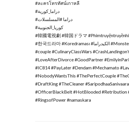
#ละครโทรทัศน์เกาหลี
#دراما_كورية
#دراما #المسلسلات
#كوريا_الجنوبية
#韓國電視劇 #韓国ドラマ #Phimtruyệntruyềnhì
#한국드라마 #Koredraması #الکیدراما #Monsters #Stree2 #InsideOut2 #DragonBallDAIMA #dorama
#couple #CulinaryClassWars #CrashLandingon
#LoveAfterDivorce #GoodPartner #EmilyinPa
#IC814 #PayLater #Dendam #Mechamato #Lav
#NobodyWantsThis #ThePerfectCouple #TheQue
#DraftKing #TheCleaner #SaripodhaaSanivaara
#OfficerBlackBelt #HotBlooded #Retribution
#RingsofPower #namaskara