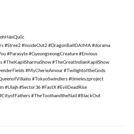
nhHànQuốc
You #Parasyte #GyeongseongCreature #Envious
ris #TheKapilSharmaShow #TheGreatIndianKapilShow
enderFields #MyCherieAmour #TwilightoftheGods
enofVillains #TokyoSwindlers #timeleszproject
m #Ulajh #Sector36 #FastX #EvilDeadRise
 #CityofFathers #TheToothandtheNail #BlackOut