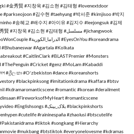
ngki #金秀賢 #지창욱 #김소현 #김태형 #lovenextdoor
ve #parkseojoon #김수현 #taehyung #박서준 #kimjisoo #박지
eminho #송혜교 #배수지 #아이유 #김지수 #leejongsuk #김제
EyesOnYou #koreandrama
#Bhubaneswar #Agartala #Kolkata
l #ThePenguin #Cricket #genz #MoLam #Kabaddi
েশ #ශ්‍රීලංකා #Oʻzbekiston #dance #koreanshorts
vestory #blackpinksong #imitationkdrama #kaffara #btsv
il #kdramaromanticscene #romantic #korean #derailment
redinsaan #FireworksofMyHeart #romanticscene
gs #بلاک_بینک #blackpinkshorts
hypen #cutelife #raininespaña #zhaolusi #btscutelife
#Pakistanidrama #tiktok #songkang #Hierarchy
eanmovie #mukbang #btstiktok #everyonelovesme #kdramas