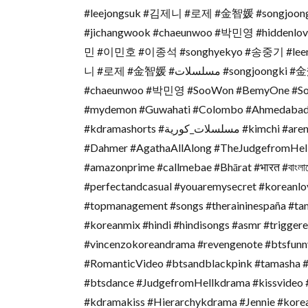
#leejongsuk #김제니 #로제 #金智媛 #songjoo
#jichangwook #chaeunwoo #박민영 #hiddenlo
민 #이민호 #이종석 #songhyekyo #송중기 #le
니 #로제 #金智媛 #مسلسلات #songjoongki #金秀賢 #지창욱 #김소현 #김태형 #مسلسل #jichangwook
#chaeunwoo #박민영 #SooWon #BemyOne #SooWonCouple #الدراما_الكورية #
#mydemon #Guwahati #Colombo #Ahmedabad 
#kdramashorts #مسلسلات_كورية #kimchi #arenabreakout #CaitlinClark #BLASTPremier #Monsters
#Dahmer #AgathaAllAlong #TheJudgefromHel
#amazonprime #callmebae #Bhārat #भारत #বাংলাদ
#perfectandcasual #youaremysecret #koreanlo
#topmanagement #songs #theraininespaña #tam
#koreanmix #hindi #hindisongs #asmr #trigge
#vincenzokoreandrama #revengenote #btsfunnyvideo #Englishson
#RomanticVideo #btsandblackpink #tamasha #en
#btsdance #JudgefromHellkdrama #kissvideo 
#kdramakiss #Hierarchykdrama #Jennie #kor