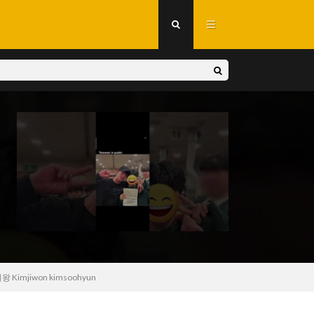
Kimjiwon kimsoohyun