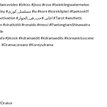
ancevideo #blkiss #jisoo #rose #twinklingwatermelon
taekookff
 #Tarot #aesthetic
 #viratkohli #ronaldo #messi #PaetongtarnShinawatra
de
jafa #jikook #kdramaedit #kdramaedits #koreankissscene
் #Dramacoreano #Koreysdrama
#Drakor