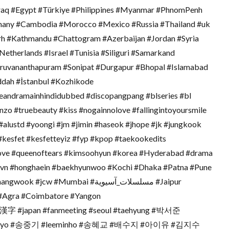
Iraq #Egypt #Türkiye #Philippines #Myanmar #PhnomPenh
many #Cambodia #Morocco #Mexico #Russia #Thailand #uk
rh #Kathmandu #Chattogram #Azerbaijan #Jordan #Syria
therlands #Israel #Tunisia #Siliguri #Samarkand
ruvananthapuram #Sonipat #Durgapur #Bhopal #Islamabad
ddah #İstanbul #Kozhikode
amainhindidubbed #discopangpang #blseries #bl
zo #truebeauty #kiss #nogainnolove #fallingintoyoursmile
 #alustd #yoongi #jm #jimin #haseok #jhope #jk #jungkook
 #kesfet #kesfetteyiz #fyp #kpop #taekookedits
ve #queenoftears #kimsoohyun #korea #Hyderabad #drama
vn #honghaein #baekhyunwoo #Kochi #Dhaka #Patna #Pune
 #Mumbai #مسلسلات_آسيوية #Jaipur
 #Agra #Coimbatore #Yangon
字 #japan #fanmeeting #seoul #taehyung #박서준
ekyo #송중기 #leeminho #송혜교 #배수지 #아이유 #김지수