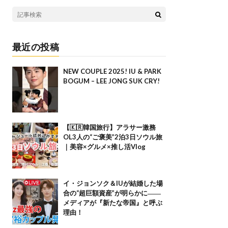
最近の投稿
NEW COUPLE 2025! IU & PARK
BOGUM – LEE JONG SUK CRY!
【🇰🇷韓国旅行】アラサー激務
OL3人の“ご褒美”2泊3日ソウル旅
｜美容×グルメ×推し活Vlog
イ・ジョンソク＆IUが結婚した場
合の“超巨額資産”が明らかに――
メディアが『新たな帝国』と呼ぶ
理由！