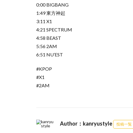
0:00 BIGBANG
1:49 東方神起
3:11 X1
4:21 SPECTRUM
4:58 BEAST
5:56 2AM
6:51 NU’EST
#KPOP
#X1
#2AM
Author：kanryustyle
投稿一覧