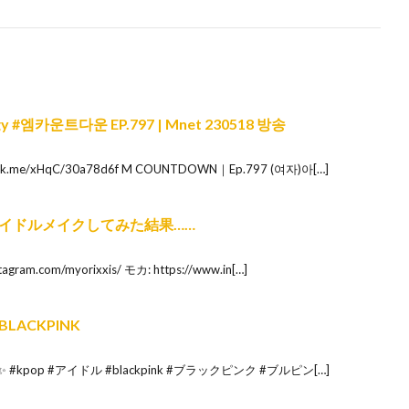
gy #엠카운트다운 EP.797 | Mnet 230518 방송
ink.me/xHqC/30a78d6f M COUNTDOWN｜Ep.797 (여자)아[…]
イドルメイクしてみた結果……
gram.com/myorixxis/ モカ​​: https://www.in[…]
ACKPINK
pop #アイドル #blackpink #ブラックピンク #ブルピン[…]