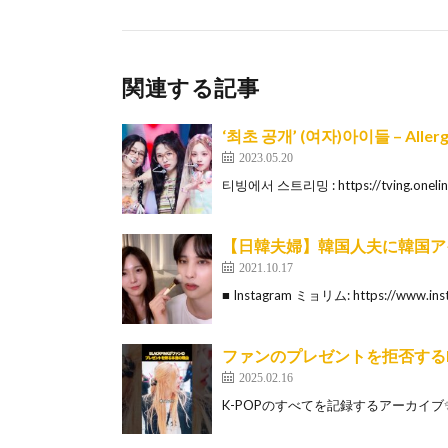
関連する記事
‘최초 공개’ (여자)아이들 – Aller
2023.05.20
티빙에서 스트리밍 : https://tving.onel
【日韓夫婦】韓国人夫に韓国ア
2021.10.17
■ Instagram ミョリム: https://www.insta
ファンのプレゼントを拒否するBL
2025.02.16
K-POPのすべてを記録するアーカイブ✨ #k