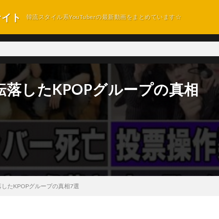
サイト
韓流スタイル系YouTuberの最新動画をまとめています☆
落したKPOPグループの真相
したKPOPグループの真相7選