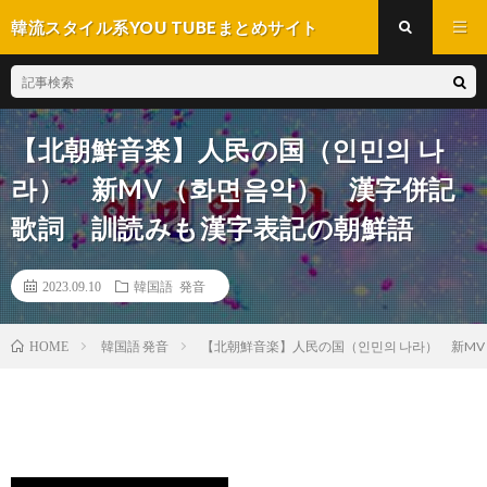
韓流スタイル系YOU TUBEまとめサイト
【北朝鮮音楽】人民の国（인민의 나
라） 新MV（화면음악） 漢字併記
歌詞 訓読みも漢字表記の朝鮮語
2023.09.10
韓国語 発音
韓国語 発音
【北朝鮮音楽】人民の国（인민의 나라） 新M
HOME