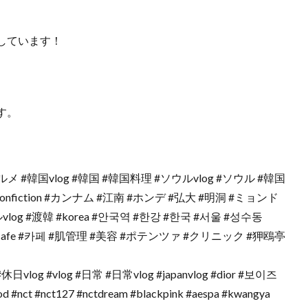
しています！
す。
#韓国vlog #韓国 #韓国料理 #ソウルvlog #ソウル #韓国
 #nonfiction #カンナム #江南 #ホンデ #弘大 #明洞 #ミョンド
vlog #渡韓 #korea #안국역 #한강 #한국 #서울 #성수동
ス #cafe #카페 #肌管理 #美容 #ポテンツァ #クリニック #狎鴎亭
vlog #vlog #日常 #日常vlog #japanvlog #dior #보이즈
d #nct #nct127 #nctdream #blackpink #aespa #kwangya