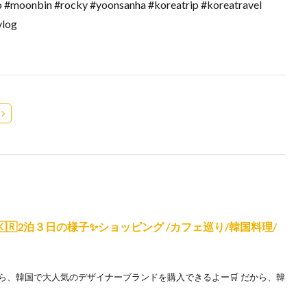
oo #moonbin #rocky #yoonsanha #koreatrip #koreatravel
log
🇰🇷2泊３日の様子✨ショッピング /カフェ巡り/韓国料理/
なら、韓国で大人気のデザイナーブランドを購入できるよー🛒 だから、韓