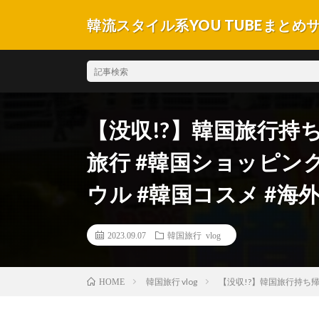
韓流スタイル系YOU TUBEまとめ
【没収!?】韓国旅行持ち
旅行 #韓国ショッピング 
ウル #韓国コスメ #海
2023.09.07
韓国旅行 vlog
韓国旅行 vlog
【没収!?】韓国旅行持ち帰り
HOME