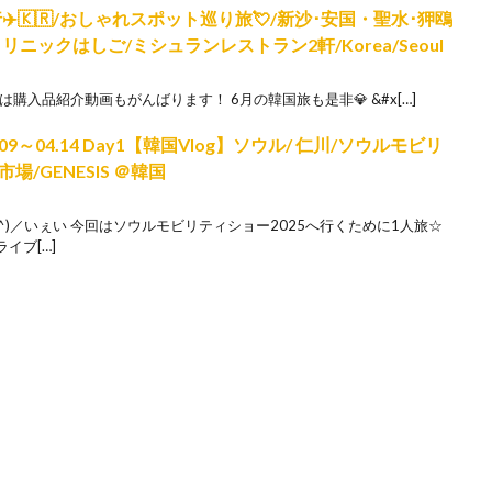
✈️🇰🇷/おしゃれスポット巡り旅💘/新沙･安国・聖水･狎鴎
クリニックはしご/ミシュランレストラン2軒/Korea/Seoul
回は購入品紹介動画もがんばります！ 6月の韓国旅も是非💎 &#x[…]
09～04.14 Day1【韓国Vlog】ソウル/ 仁川/ソウルモビリ
場/GENESIS ＠韓国
^)／いぇい 今回はソウルモビリティショー2025へ行くために1人旅☆
イブ[…]