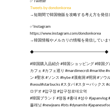
✅Twitter
Tweets by dondonkorea
→短期間で韓国物販を攻略する考え方を発信
✅Instagram
https://www.instagram.com/dondonkorea
→韓国情報やメルカリの情報を発信していま
◆━━━━━━━━━━━━━━━━━━◆
#韓国購入品紹介 #韓国ショッピング #韓国グルメ 
カフェ #カフェ巡り #mardimecrdi #marithe
ン #聖水 #ソンス #hybe #漢南洞 #明洞 #ソウル
#seoul#starbucks #スタバ #スターバック
ロデオ #압구정 #압구정로데오역
#韓国ブランド #명동 #홍대 #성수 #japanvlog #休日
플래닛 #newjeans #bts #dynamite #japanesefoo