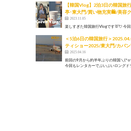
【韓国Vlog】2泊3日の韓国旅行
亭･東大門/買い物充実🛍️/美容
2023.11.05
楽しすぎた韓国旅行Vlogです🐰💘 今
＜5泊6日の韓国旅行＞2025.04.
ティショー2025/東大門/カバン市
2025.04.16
前回の9月から約半年ぶりの韓国＼(^o
今回もレンタカーでぶいぶいロングドラ