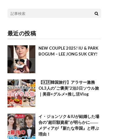
最近の投稿
NEW COUPLE 2025! IU & PARK
BOGUM – LEE JONG SUK CRY!
【🇰🇷韓国旅行】アラサー激務
OL3人の“ご褒美”2泊3日ソウル旅
｜美容×グルメ×推し活Vlog
イ・ジョンソク＆IUが結婚した場
合の“超巨額資産”が明らかに――
メディアが『新たな帝国』と呼ぶ
理由！