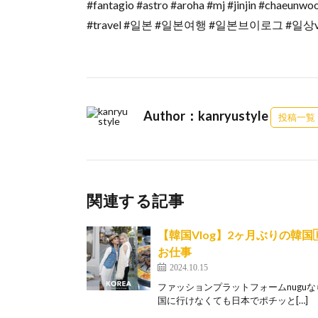
#fantagio #astro #aroha #mj #jinjin #chaeunw
#travel #일본 #일본여행 #일본브이로그 #일상v
Author：kanryustyle
投稿一覧
関連する記事
【韓国Vlog】2ヶ月ぶりの韓国
お仕事
2024.10.15
ファッションプラットフォームnugu
国に行けなくても日本でポチッと[…]