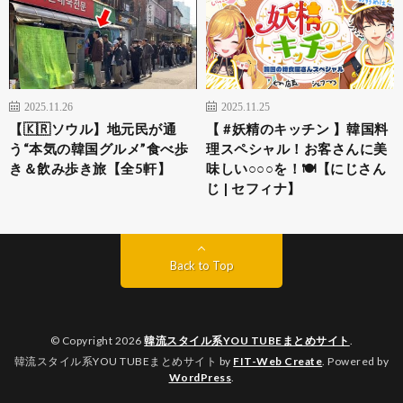
2025.11.26
2025.11.25
【🇰🇷ソウル】地元民が通
【 #妖精のキッチン 】韓国料
う“本気の韓国グルメ”食べ歩
理スペシャル！お客さんに美
き＆飲み歩き旅【全5軒】
味しい○○○を！🍽️【にじさん
じ | セフィナ】
Back to Top
© Copyright 2026
韓流スタイル系YOU TUBEまとめサイト
.
韓流スタイル系YOU TUBEまとめサイト by
FIT-Web Create
. Powered by
WordPress
.