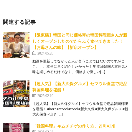
関連する記事
【阪東橋】韓国と同じ価格帯の韓国料理屋さんが新
しくオープンしたのでたらふく食べてきました！
【お母さんの味】【新店オープン】
2024.05.20
動画を更新してなかった人が言うことではないのですが こ
こ、、、本当に早く紹介したかった！笑 本場韓国の雰囲気と
味を楽しめるだけでなく、 価格まで優しい[…]
【超人気】【新大久保グルメ】セマウル食堂で絶品
韓国料理を堪能！
2025.02.10
【超人気】【新大久保グルメ】セマウル食堂で絶品韓国料理
を堪能！ #koreanfood #food #新大久保 #新大久保グルメ #新
大久保食べ歩き […]
「韓国料理」キムチチゲの作り方、김치찌게
2025.02.23