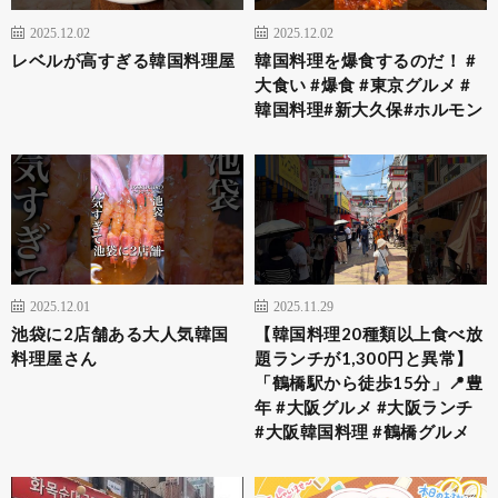
2025.12.02
2025.12.02
レベルが高すぎる韓国料理屋
韓国料理を爆食するのだ！ #
大食い #爆食 #東京グルメ #
韓国料理#新大久保#ホルモン
2025.12.01
2025.11.29
池袋に2店舗ある大人気韓国
【韓国料理20種類以上食べ放
料理屋さん
題ランチが1,300円と異常】
「鶴橋駅から徒歩15分」📍豊
年 #大阪グルメ #大阪ランチ
#大阪韓国料理 #鶴橋グルメ