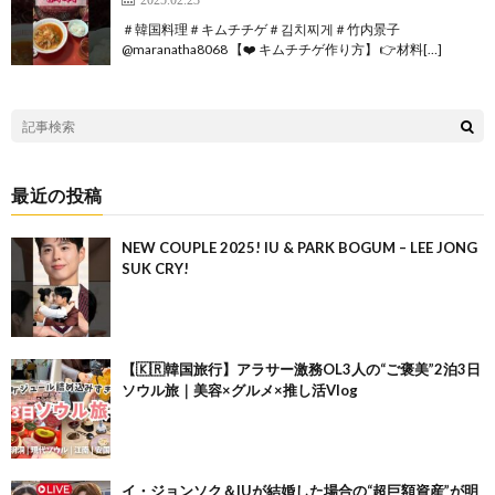
＃韓国料理＃キムチチゲ＃김치찌게＃竹内景子
@maranatha8068 【❤️ キムチチゲ作り方】 👉材料[…]
最近の投稿
NEW COUPLE 2025! IU & PARK BOGUM – LEE JONG
SUK CRY!
【🇰🇷韓国旅行】アラサー激務OL3人の“ご褒美”2泊3日
ソウル旅｜美容×グルメ×推し活Vlog
イ・ジョンソク＆IUが結婚した場合の“超巨額資産”が明