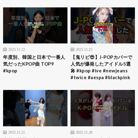
2025.11.22
2025.11.22
年度別、韓国と日本で一番人
【鬼リピ😎】J-POPカバーで
気だったKPOP曲 TOP9
人気が爆発したアイドル5選
#kpop
🎤 #kpop #ive #newjeans
#twice #aespa #blackpink
2025.11.21
2025.11.20