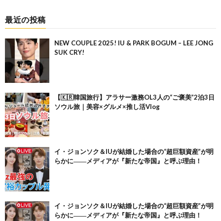
最近の投稿
NEW COUPLE 2025! IU & PARK BOGUM – LEE JONG
SUK CRY!
【🇰🇷韓国旅行】アラサー激務OL3人の“ご褒美”2泊3日
ソウル旅｜美容×グルメ×推し活Vlog
イ・ジョンソク＆IUが結婚した場合の“超巨額資産”が明
らかに――メディアが『新たな帝国』と呼ぶ理由！
イ・ジョンソク＆IUが結婚した場合の“超巨額資産”が明
らかに――メディアが『新たな帝国』と呼ぶ理由！