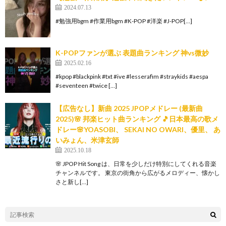
2024.07.13
#勉強用bgm #作業用bgm #K-POP #洋楽 #J-POP[…]
K-POPファンが選ぶ 表題曲ランキング 神vs微妙
2025.02.16
#kpop #blackpink #txt #ive #lesserafim #straykids #aespa
#seventeen #twice […]
【広告なし】新曲 2025 JPOPメドレー (最新曲
2025)🌸 邦楽ヒット曲ランキング 🎵日本最高の歌メ
ドレー🌸YOASOBI、 SEKAI NO OWARI、優里、 あ
いみょん、米津玄師
2025.10.18
🌸 JPOP Hit Song は、日常を少しだけ特別にしてくれる音楽
チャンネルです。 東京の街角から広がるメロディー、懐かし
さと新し[…]