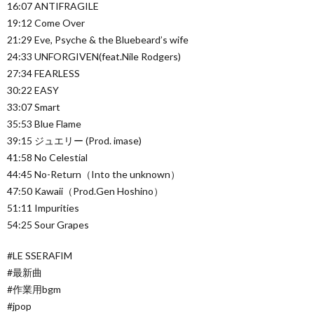
16:07 ANTIFRAGILE
19:12 Come Over
21:29 Eve, Psyche & the Bluebeard’s wife
24:33 UNFORGIVEN(feat.Nile Rodgers)
27:34 FEARLESS
30:22 EASY
33:07 Smart
35:53 Blue Flame
39:15 ジュエリー (Prod. imase)
41:58 No Celestial
44:45 No-Return（Into the unknown）
47:50 Kawaii（Prod.Gen Hoshino）
51:11 Impurities
54:25 Sour Grapes
#LE SSERAFIM
#最新曲
#作業用bgm
#jpop