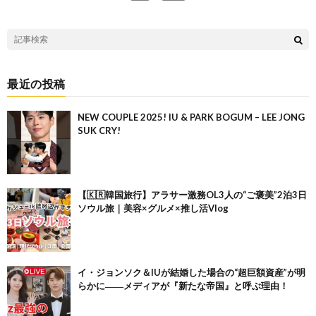
最近の投稿
NEW COUPLE 2025! IU & PARK BOGUM – LEE JONG
SUK CRY!
【🇰🇷韓国旅行】アラサー激務OL3人の“ご褒美”2泊3日
ソウル旅｜美容×グルメ×推し活Vlog
イ・ジョンソク＆IUが結婚した場合の“超巨額資産”が明
らかに――メディアが『新たな帝国』と呼ぶ理由！