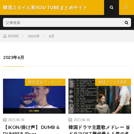
韓流スタイル系YOU TUBEまとめサイト
2023年
6月
HOME
2023年6月
韓流 音楽 ランキング
韓流ドラマ主題歌
2023.06.30
2023.06.30
【iKON/掛け声】 DUMB &
韓国ドラマ主題歌メドレー ️🥉
DUMBER JP.ver
ドラマOST歴代最も人気の多