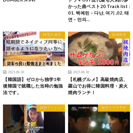
かった曲ベスト20 Track list :
01. 백예린 – 다난, 여기 ,02. 태
연 – 만의…
韓国語 発音
韓国料理
2023.06.30
2023.06.30
【韓国語】ゼロから独学1年
【札幌グルメ】高級焼肉店、
後韓国で就職した当時の勉強
羅山でお得に韓国料理・炭火
法です。
焼肉ランチ！
韓国アイドル
韓流ドラマ予告