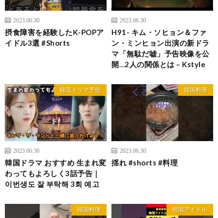
2023.06.30
2023.06.30
摂食障害を経験したK-POPア
H91- キム・ソヒョン＆ファ
イドル3選 #Shorts
ン・ミンヒョン出演の新ドラ
マ「無駄だ嘘」予告映像を公
開…2人の関係とは – Kstyle
韓流ドラマ予告
韓国料理
2023.06.30
2023.06.30
韓国ドラマ おすすめ 生まれ変
揺れ #shorts #料理
わってもよろしく3話予告｜
이번생도 잘 부탁해 3회 예고
韓国料理
韓国アイドル