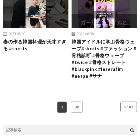
2023.06.30
2023.06.30
妻の作る韓国料理が天才すぎ
韓国アイドルに学ぶ骨格ウェ
る #shorts
ーブ#shorts #ファッション #
骨格診断 #骨格ウェーブ
#twice #骨格ストレート
#blackpink #leserafim
#aespa #サナ
NEXT
1
…
30