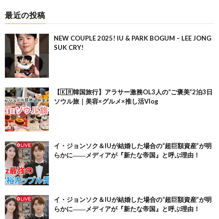
最近の投稿
NEW COUPLE 2025! IU & PARK BOGUM – LEE JONG
SUK CRY!
【🇰🇷韓国旅行】アラサー激務OL3人の“ご褒美”2泊3日
ソウル旅｜美容×グルメ×推し活Vlog
イ・ジョンソク＆IUが結婚した場合の“超巨額資産”が明
らかに――メディアが『新たな帝国』と呼ぶ理由！
イ・ジョンソク＆IUが結婚した場合の“超巨額資産”が明
らかに――メディアが『新たな帝国』と呼ぶ理由！