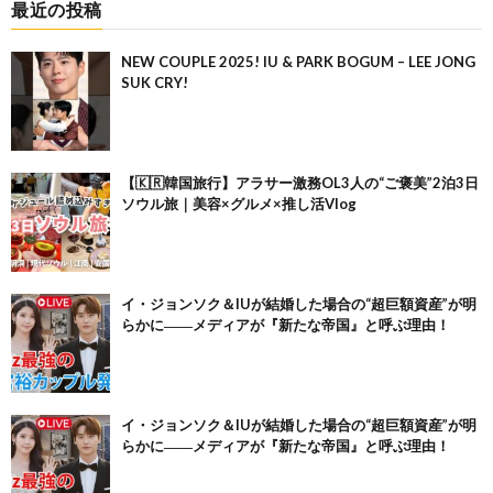
最近の投稿
NEW COUPLE 2025! IU & PARK BOGUM – LEE JONG
SUK CRY!
【🇰🇷韓国旅行】アラサー激務OL3人の“ご褒美”2泊3日
ソウル旅｜美容×グルメ×推し活Vlog
イ・ジョンソク＆IUが結婚した場合の“超巨額資産”が明
らかに――メディアが『新たな帝国』と呼ぶ理由！
イ・ジョンソク＆IUが結婚した場合の“超巨額資産”が明
らかに――メディアが『新たな帝国』と呼ぶ理由！