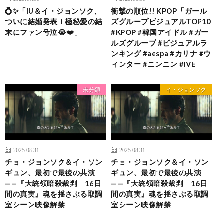
💍✨「IU＆イ・ジョンソク、
衝撃の順位!! KPOP「ガール
ついに結婚発表！極秘愛の結
ズグループビジュアルTOP10
末にファン号泣😭❤️」
#KPOP #韓国アイドル #ガー
ルズグループ #ビジュアルラ
ンキング #aespa #カリナ #ウ
ィンター #ニンニン #IVE
未分類
イ・ジョンソク
2025.08.31
2025.08.31
チョ・ジョンソク＆イ・ソン
チョ・ジョンソク＆イ・ソン
ギュン、最初で最後の共演
ギュン、最初で最後の共演
——『大統領暗殺裁判 16日
——『大統領暗殺裁判 16日
間の真実』魂を揺さぶる取調
間の真実』魂を揺さぶる取調
室シーン映像解禁
室シーン映像解禁