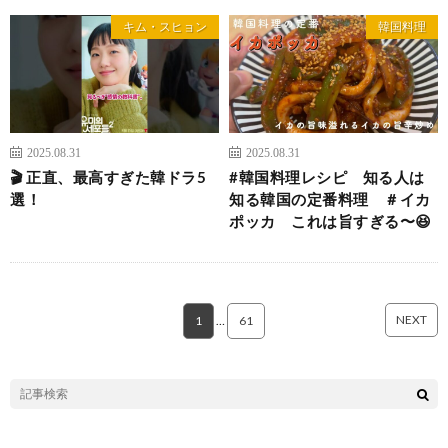
キム・スヒョン
韓国料理
2025.08.31
2025.08.31
🎬 正直、最高すぎた韓ドラ5
#韓国料理レシピ 知る人は
選！
知る韓国の定番料理 ＃イカ
ポッカ これは旨すぎる〜😆
NEXT
1
…
61