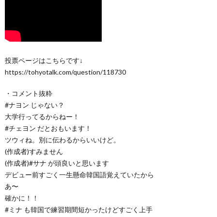
投票ページはこちらです↓
https://tohyotalk.com/question/118730
・コメント抜粋
#ナヨン じゃない？
大学行ってるからねー！
#チェヨン だとおもいます！
ツウィね。別に伝わるからいいけど。
(作成者)すみません
(作成者)#サナ が頭良いと思います
デビュー前すごく一生懸命韓国語覚えていたから
あ〜
確かに！！
#ミナ も韓国で練習期間短かったけどすごく上手