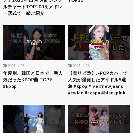
ルチャートTOP100をメドレ
ー形式で一挙ご紹介
2025.11.22
2025.11.22
年度別、韓国と日本で一番人
【鬼リピ😎】J-POPカバーで
気だったKPOP曲 TOP9
人気が爆発したアイドル5選
#kpop
🎤 #kpop #ive #newjeans
#twice #aespa #blackpink