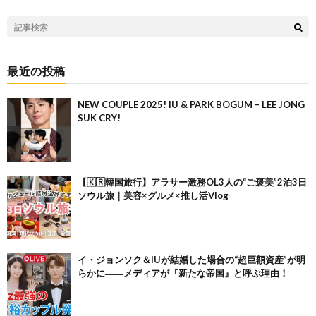
最近の投稿
NEW COUPLE 2025! IU & PARK BOGUM – LEE JONG
SUK CRY!
【🇰🇷韓国旅行】アラサー激務OL3人の“ご褒美”2泊3日
ソウル旅｜美容×グルメ×推し活Vlog
イ・ジョンソク＆IUが結婚した場合の“超巨額資産”が明
らかに――メディアが『新たな帝国』と呼ぶ理由！